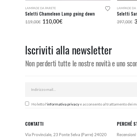
LAMPADE DA PARETE
LAMPADE DA 
Seletti Chameleon Lamp going down
Seletti Sa
Il
Il
I
110,00
€
119,00
€
397,00
€
prezzo
prezzo
p
originale
attuale
o
era:
è:
e
119,00€.
110,00€.
3
Iscriviti alla newsletter
Non perderti tutte le nostre novità e uno sc
Ho letto l'
informativa privacy
e acconsento al trattamento dei miei
CONTATTI
PERCHÉ S
Via Provinciale, 23 Ponte Selva (Parre) 24020
Recensioni 