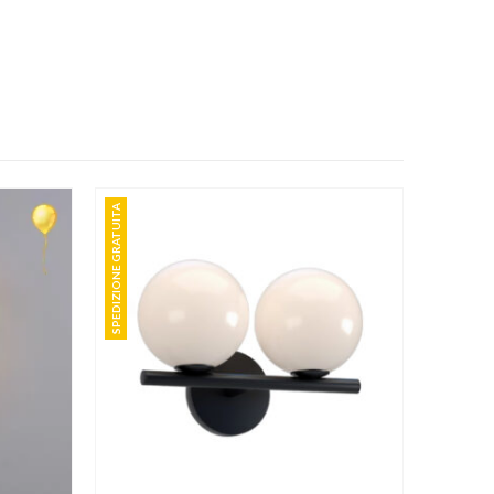
SPEDIZIONE GRATUITA
Questo prodotto ha più varianti. Le opzioni possono essere scelte nella pagina del prodotto