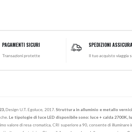
PAGAMENTI SICURI
SPEDIZIONI ASSICUR
Transazioni protette
Il tuo acquisto viaggia 
23,
Design U.T. Egoluce, 2017.
Struttura in alluminio e metallo vernic
nche.
Le tipologie di luce LED disponibile sono: luce + calda 2700K, 
imo valore di resa cromatica, CRI superiore a 90, consente di illuminare in