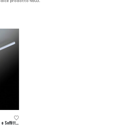
dice prodotto 4603.
Egoluce Extra Lampada LED Parete o Soffitto Cod. 4601