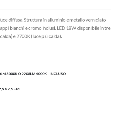
ce diffusa. Struttura in alluminio e metallo verniciato
 tappi bianchi e cromo inclusi. LED 18W disponibile in tre
 calda) e 2700K (luce più calda).
LM 3000K O 2208LM 4000K - INCLUSO
2,5 X 2,5 CM