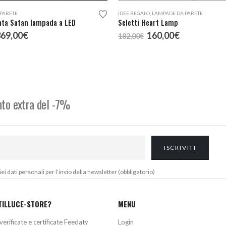
PARETE
IDEE REGALO
,
LAMPADE DA PARETE
nta Satan lampada a LED
Seletti Heart Lamp
l
Il
Il
Il
369,00
€
160,00
€
182,00
€
rezzo
prezzo
prezzo
prezzo
riginale
attuale
originale
attuale
ra:
è:
era:
è:
97,00€.
369,00€.
182,00€.
160,00€.
onto extra del -7%
 dati personali per l’invio della newsletter (obbligatorio)
TILLUCE-STORE?
MENU
verificate e certificate Feedaty
Login