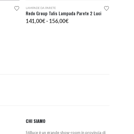
LAMPADE DA PARETE
Redo Group Talis Lampada Parete 2 Luci
Fascia
141,00
€
-
156,00
€
di
prezzo:
da
141,00€
a
156,00€
CHI SIAMO
Stilluce è un grande show-room in provincia di