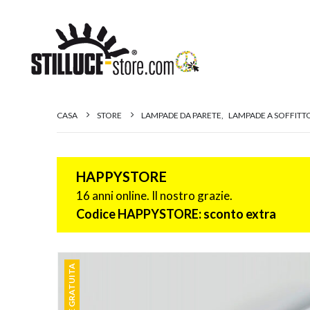
CASA
STORE
LAMPADE DA PARETE
,
LAMPADE A SOFFITT
HAPPYSTORE
16 anni online. Il nostro grazie.
Codice HAPPYSTORE: sconto extra