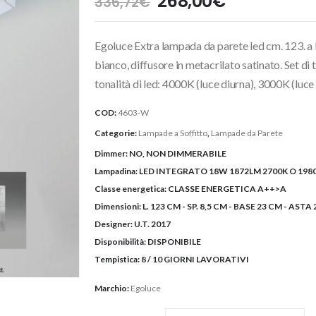
Il
Il
268,00
€
336,72
€
prezzo
prezzo
originale
attuale
Egoluce Extra lampada da parete led cm. 123. a lu
era:
è:
336,72€.
268,00€.
bianco, diffusore in metacrilato satinato. Set di
tonalità di led: 4000K (luce diurna), 3000K (luce
COD:
4603-W
Categorie:
Lampade a Soffitto
,
Lampade da Parete
Dimmer:
NO, NON DIMMERABILE
Lampadina:
LED INTEGRATO 18W 1872LM 2700K O 1980
Classe energetica:
CLASSE ENERGETICA A++>A
Dimensioni:
L. 123 CM - SP. 8,5 CM - BASE 23 CM - ASTA 
Designer:
U.T. 2017
Disponibilità:
DISPONIBILE
Tempistica:
8 / 10 GIORNI LAVORATIVI
Marchio:
Egoluce