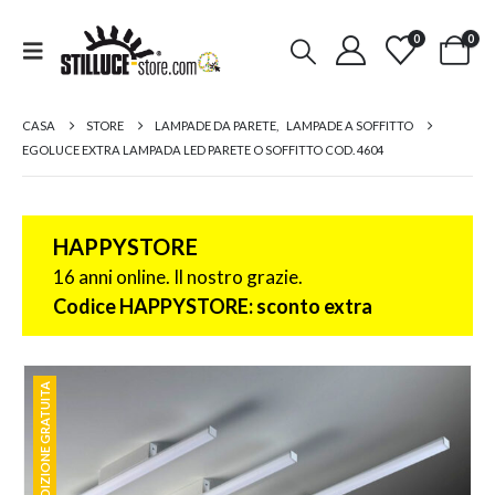
0
0
CASA
STORE
LAMPADE DA PARETE
,
LAMPADE A SOFFITTO
EGOLUCE EXTRA LAMPADA LED PARETE O SOFFITTO COD. 4604
HAPPYSTORE
16 anni online. Il nostro grazie.
Codice HAPPYSTORE: sconto extra
SPEDIZIONE GRATUITA
SPEDIZIONE GRATUITA