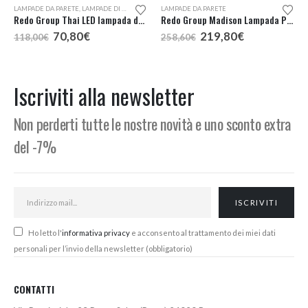
LAMPADE DA PARETE
,
LAMPADE DI DESIGN A KM0
LAMPADE DA PARETE
Redo Group Thai LED lampada da parete
Redo Group Madison Lampada Parete LED 3 Luci
Il
Il
Il
Il
70,80
€
219,80
€
118,00
€
258,60
€
prezzo
prezzo
prezzo
prezzo
originale
attuale
originale
attuale
era:
è:
era:
è:
118,00€.
70,80€.
258,60€.
219,80€.
Iscriviti alla newsletter
Non perderti tutte le nostre novità e uno sconto extra
del -7%
Ho letto l'
informativa privacy
e acconsento al trattamento dei miei dati
personali per l’invio della newsletter (obbligatorio)
CONTATTI