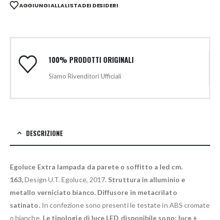
AGGIUNGI ALLA LISTA DEI DESIDERI
100% PRODOTTI ORIGINALI
Siamo Rivenditori Ufficiali
DESCRIZIONE
Egoluce Extra lampada da parete o soffitto a led cm.
163,
Design U.T. Egoluce, 2017.
Struttura in alluminio e
metallo verniciato bianco. Diffusore in metacrilato
satinato.
In confezione sono presenti le testate in ABS cromate
o bianche.
Le tipologie di luce LED disponibile sono: luce +