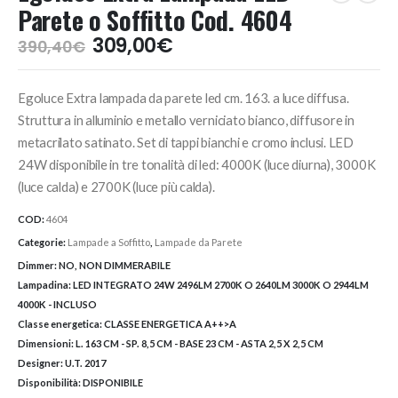
Parete o Soffitto Cod. 4604
Il
Il
309,00
€
390,40
€
prezzo
prezzo
originale
attuale
Egoluce Extra lampada da parete led cm. 163. a luce diffusa.
era:
è:
390,40€.
309,00€.
Struttura in alluminio e metallo verniciato bianco, diffusore in
metacrilato satinato. Set di tappi bianchi e cromo inclusi. LED
24W disponibile in tre tonalità di led: 4000K (luce diurna), 3000K
(luce calda) e 2700K (luce più calda).
COD:
4604
Categorie:
Lampade a Soffitto
,
Lampade da Parete
Dimmer:
NO, NON DIMMERABILE
Lampadina:
LED INTEGRATO 24W 2496LM 2700K O 2640LM 3000K O 2944LM
4000K - INCLUSO
Classe energetica:
CLASSE ENERGETICA A++>A
Dimensioni:
L. 163 CM - SP. 8,5 CM - BASE 23 CM - ASTA 2,5 X 2,5 CM
Designer:
U.T. 2017
Disponibilità:
DISPONIBILE