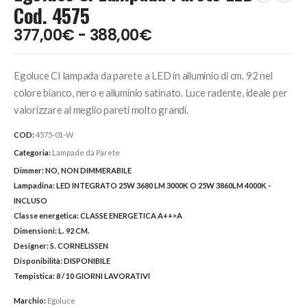
Cod. 4575
Fascia
377,00
€
-
388,00
€
di
prezzo:
Egoluce CI lampada da parete a LED in alluminio di cm. 92 nel
da
377,00€
colore bianco, nero e alluminio satinato. Luce radente, ideale per
a
valorizzare al meglio pareti molto grandi.
388,00€
COD:
4575-01-W
Categoria:
Lampade da Parete
Dimmer:
NO, NON DIMMERABILE
Lampadina:
LED INTEGRATO 25W 3680 LM 3000K O 25W 3860LM 4000K -
INCLUSO
Classe energetica:
CLASSE ENERGETICA A++>A
Dimensioni:
L. 92 CM.
Designer:
S. CORNELISSEN
Disponibilità:
DISPONIBILE
Tempistica:
8 / 10 GIORNI LAVORATIVI
Marchio:
Egoluce