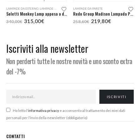
Questo prodotto ha più varianti. Le opzioni possono essere scelte nella pagina del prodotto
LAMPADE DA ESTERNO
,
LAMPADE DA PARETE
LAMPADE DA PARETE
Seletti Monkey Lamp appesa a destra lampada da esterno
Redo Group Madison Lampada Parete LED 3 Luci
Il
Il
Il
Il
315,00
€
219,80
€
340,00
€
258,60
€
prezzo
prezzo
prezzo
prezzo
originale
attuale
originale
attuale
era:
è:
era:
è:
340,00€.
315,00€.
258,60€.
219,80€.
Iscriviti alla newsletter
Non perderti tutte le nostre novità e uno sconto extra
del -7%
Ho letto l'
informativa privacy
e acconsento al trattamento dei miei dati
personali per l’invio della newsletter (obbligatorio)
CONTATTI