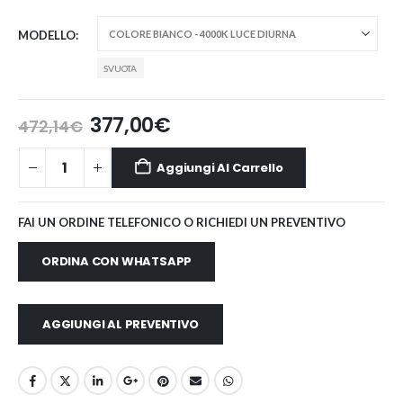
MODELLO
SVUOTA
Il
Il
377,00
€
472,14
€
prezzo
prezzo
originale
attuale
Aggiungi Al Carrello
era:
è:
472,14€.
377,00€.
FAI UN ORDINE TELEFONICO O RICHIEDI UN PREVENTIVO
ORDINA CON WHATSAPP
AGGIUNGI AL PREVENTIVO