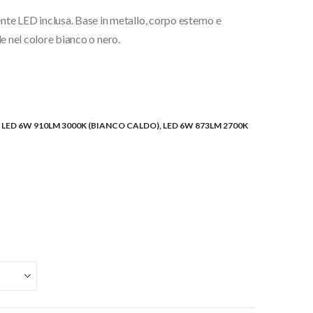
te LED inclusa. Base in metallo, corpo esterno e
ile nel colore bianco o nero.
 LED 6W 910LM 3000K (BIANCO CALDO), LED 6W 873LM 2700K