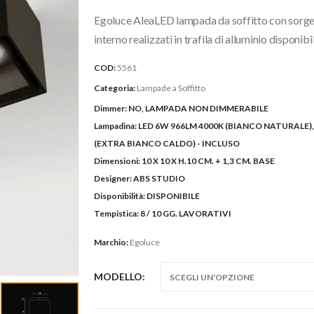
originale
attuale
Egoluce AleaLED lampada da soffitto con sorgen
era:
è:
305,00€.
244,00€.
interno realizzati in trafila di alluminio disponib
COD:
5561
Categoria:
Lampade a Soffitto
Dimmer:
NO, LAMPADA NON DIMMERABILE
Lampadina:
LED 6W 966LM 4000K (BIANCO NATURALE),
(EXTRA BIANCO CALDO) - INCLUSO
Dimensioni:
10 X 10 X H.10 CM. + 1,3 CM. BASE
Designer:
ABS STUDIO
Disponibilità:
DISPONIBILE
Tempistica:
8 / 10 GG. LAVORATIVI
Marchio:
Egoluce
MODELLO