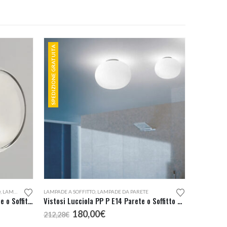
SPEDIZIONE GRATUITA
O
,
LAMPADE DA PARETE
LAMPADE A SOFFITTO
,
LAMPADE DA PARETE
Oluce Fresnel 1148 Lampada Parete o Soffitto Outdoor
Vistosi Lucciola PP P E14 Parete o Soffitto D. 27
Il
Il
180,00
€
212,28
€
prezzo
prezzo