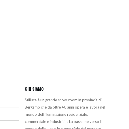
originale
attuale
era:
è:
212,28€.
180,00€.
CHI SIAMO
Stilluce è un grande show-room in provincia di
Bergamo che da oltre 40 anni opera e lavora nel
mondo dell’illuminazione residenziale,
commerciale e industriale. La passione verso il
mondo della luce e le nuove sfide del mercato