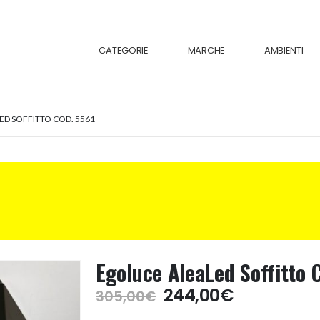
CATEGORIE
MARCHE
AMBIENTI
D SOFFITTO COD. 5561
Egoluce AleaLed Soffitto 
Il
Il
244,00
€
305,00
€
prezzo
prezzo