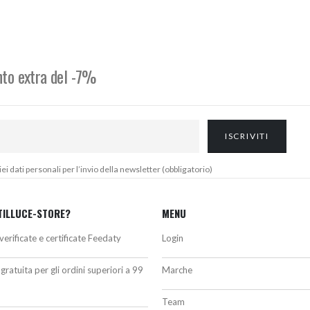
riginale
attuale
originale
attuale
ra:
è:
era:
è:
20,00€.
378,00€.
279,38€.
237,00€.
onto extra del -7%
 dati personali per l’invio della newsletter (obbligatorio)
TILLUCE-STORE?
MENU
verificate e certificate Feedaty
Login
gratuita per gli ordini superiori a 99
Marche
Team