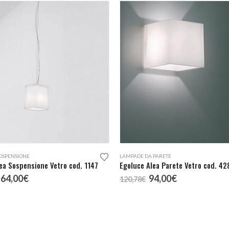
OSPENSIONE
LAMPADE DA PARETE
ea Sospensione Vetro cod. 1147
Egoluce Alea Parete Vetro cod. 42
l
Il
Il
Il
164,00
€
94,00
€
120,78
€
rezzo
prezzo
prezzo
prezzo
riginale
attuale
originale
attuale
ra:
è:
era:
è:
06,18€.
164,00€.
120,78€.
94,00€.