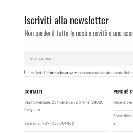
o
e
4
Iscriviti alla newsletter
Non perderti tutte le nostre novità e uno sc
Ho letto l'
informativa privacy
e acconsento al trattamento dei miei
CONTATTI
PERCHÉ S
Via Provinciale, 23 Ponte Selva (Parre) 24020
Recensioni 
Bergamo
Spedizione 
Telefono:
(+39) 035 704466
€