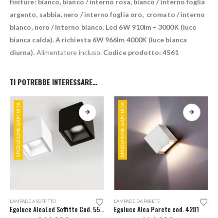
finiture: bianco, bianco / interno rosa, bianco / interno foglia
argento, sabbia, nero / interno foglia oro, cromato / interno
bianco, nero / interno bianco.
Led 6W 910lm – 3000K (luce
bianca calda). A richiesta 6W 966lm 4000K (luce bianca
diurna).
Alimentatore incluso.
Codice prodotto: 4561
TI POTREBBE INTERESSARE…
SPEDIZIONE GRATUITA
SPEDIZIONE GRATUITA
Questo prodotto ha più varianti. Le opzioni possono essere scelte nella pagina del prodotto
Questo prodotto ha più varianti. Le opzioni possono essere scelte nella pagina del prodotto
LAMPADE A SOFFITTO
LAMPADE DA PARETE
Egoluce AleaLed Soffitto Cod. 5561
Egoluce Alea Parete cod. 4281