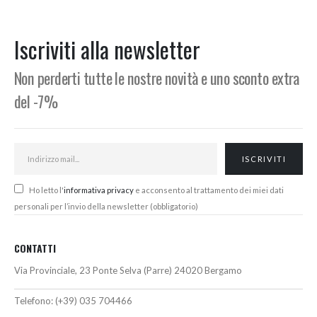
originale
attuale
originale
attuale
era:
è:
era:
è:
103,00€.
96,00€.
182,00€.
160,00€.
Iscriviti alla newsletter
Non perderti tutte le nostre novità e uno sconto extra
del -7%
Ho letto l'
informativa privacy
e acconsento al trattamento dei miei dati
personali per l’invio della newsletter (obbligatorio)
CONTATTI
Via Provinciale, 23 Ponte Selva (Parre) 24020 Bergamo
Telefono:
(+39) 035 704466