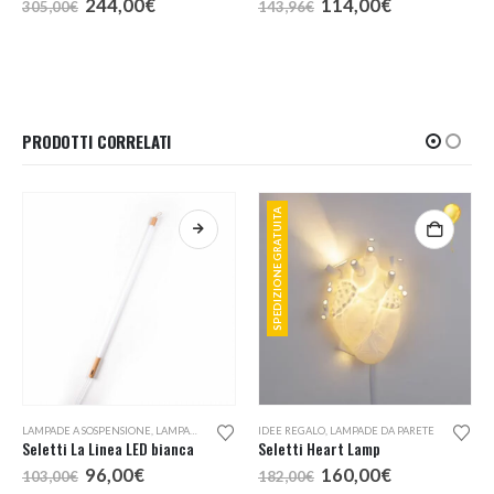
Il
Il
Il
Il
244,00
€
114,00
€
305,00
€
143,96
€
prezzo
prezzo
prezzo
prezzo
originale
attuale
originale
attuale
era:
è:
era:
è:
305,00€.
244,00€.
143,96€.
114,00€.
PRODOTTI CORRELATI
SPEDIZIONE GRATUITA
LAMPADE A SOSPENSIONE
,
LAMPADE DA PARETE
IDEE REGALO
,
LAMPADE DA PARETE
Seletti La Linea LED bianca
Seletti Heart Lamp
Il
Il
Il
Il
96,00
€
160,00
€
103,00
€
182,00
€
prezzo
prezzo
prezzo
prezzo