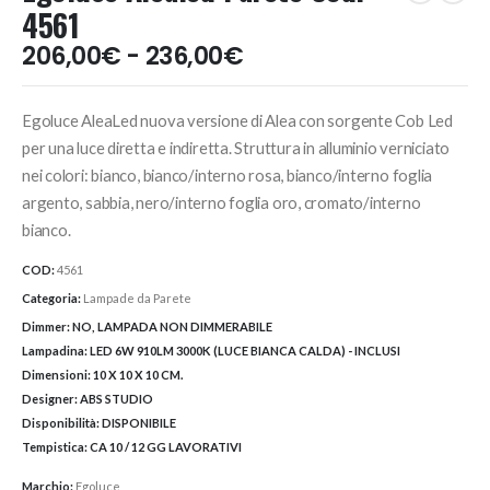
4561
Fascia
206,00
€
-
236,00
€
di
prezzo:
Egoluce AleaLed nuova versione di Alea con sorgente Cob Led
da
206,00€
per una luce diretta e indiretta. Struttura in alluminio verniciato
a
nei colori: bianco, bianco/interno rosa, bianco/interno foglia
236,00€
argento, sabbia, nero/interno foglia oro, cromato/interno
bianco.
COD:
4561
Categoria:
Lampade da Parete
Dimmer:
NO, LAMPADA NON DIMMERABILE
Lampadina:
LED 6W 910LM 3000K (LUCE BIANCA CALDA) - INCLUSI
Dimensioni:
10 X 10 X 10 CM.
Designer:
ABS STUDIO
Disponibilità:
DISPONIBILE
Tempistica:
CA 10 / 12 GG LAVORATIVI
Marchio:
Egoluce