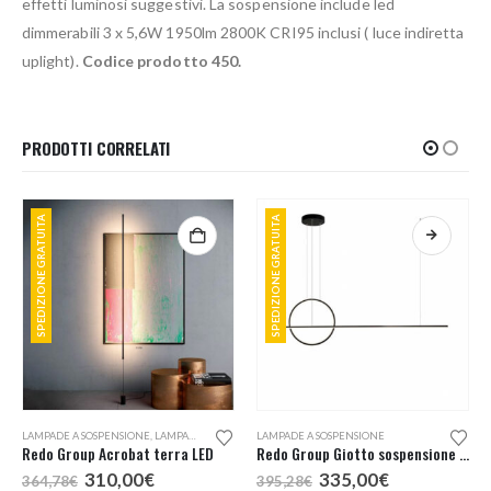
effetti luminosi suggestivi. La sospensione include led
dimmerabili 3 x 5,6W 1950lm 2800K CRI95 inclusi ( luce indiretta
uplight).
Codice prodotto 450.
PRODOTTI CORRELATI
SPEDIZIONE GRATUITA
SPEDIZIONE GRATUITA
Questo prodotto ha più varianti. Le opzioni possono essere scelte nella pagina del prodotto
LAMPADE A SOSPENSIONE
,
LAMPADE DA TERRA
LAMPADE A SOSPENSIONE
Redo Group Acrobat terra LED
Redo Group Giotto sospensione LED 143
Il
Il
Il
Il
310,00
€
335,00
€
364,78
€
395,28
€