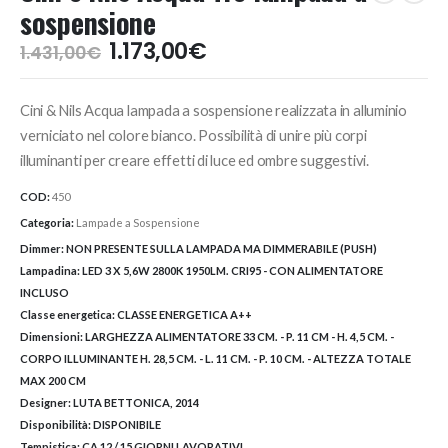
sospensione
Il
Il
1.173,00
€
1.431,00
€
prezzo
prezzo
originale
attuale
Cini & Nils Acqua lampada a sospensione realizzata in alluminio
era:
è:
1.431,00€.
1.173,00€.
verniciato nel colore bianco. Possibilità di unire più corpi
illuminanti per creare effetti di luce ed ombre suggestivi.
COD:
450
Categoria:
Lampade a Sospensione
Dimmer:
NON PRESENTE SULLA LAMPADA MA DIMMERABILE (PUSH)
Lampadina:
LED 3 X 5,6W 2800K 1950LM. CRI95 - CON ALIMENTATORE
INCLUSO
Classe energetica:
CLASSE ENERGETICA A++
Dimensioni:
LARGHEZZA ALIMENTATORE 33 CM. - P. 11 CM - H. 4,5 CM. -
CORPO ILLUMINANTE H. 28,5 CM. - L. 11 CM. - P. 10 CM. - ALTEZZA TOTALE
MAX 200 CM
Designer:
LUTA BETTONICA, 2014
Disponibilità:
DISPONIBILE
Tempistica:
CA 12 / 15 GIORNI LAVORATIVI