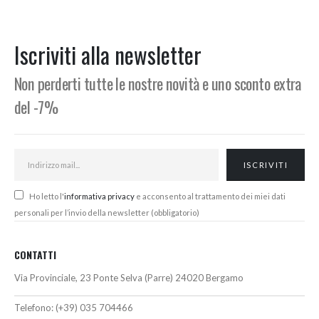
prezzo
prezzo
prezzo
prezzo
originale
attuale
originale
attuale
era:
è:
era:
è:
364,78€.
310,00€.
395,28€.
335,00€.
Iscriviti alla newsletter
Non perderti tutte le nostre novità e uno sconto extra
del -7%
Ho letto l'
informativa privacy
e acconsento al trattamento dei miei dati
personali per l’invio della newsletter (obbligatorio)
CONTATTI
Via Provinciale, 23 Ponte Selva (Parre) 24020 Bergamo
Telefono:
(+39) 035 704466