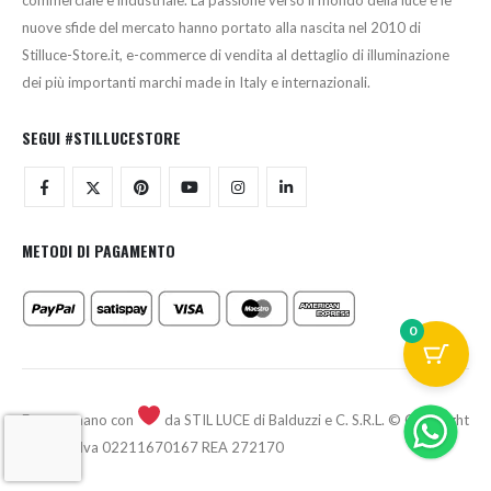
commerciale e industriale. La passione verso il mondo della luce e le
nuove sfide del mercato hanno portato alla nascita nel 2010 di
Stilluce-Store.it, e-commerce di vendita al dettaglio di illuminazione
dei più importanti marchi made in Italy e internazionali.
SEGUI #STILLUCESTORE
METODI DI PAGAMENTO
0
Fatto a mano con
da STIL LUCE di Balduzzi e C. S.R.L. © Copyright
2026 - P.Iva 02211670167 REA 272170