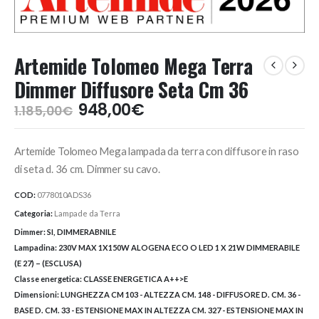
Artemide Tolomeo Mega Terra
Dimmer Diffusore Seta Cm 36
Il
Il
948,00
€
1.185,00
€
prezzo
prezzo
originale
attuale
Artemide Tolomeo Mega lampada da terra con diffusore in raso
era:
è:
1.185,00€.
948,00€.
di seta d. 36 cm. Dimmer su cavo.
COD:
0778010ADS36
Categoria:
Lampade da Terra
Dimmer:
SI, DIMMERABNILE
Lampadina:
230V MAX 1X150W ALOGENA ECO O LED 1 X 21W DIMMERABILE
(E 27) – (ESCLUSA)
Classe energetica:
CLASSE ENERGETICA A++>E
Dimensioni:
LUNGHEZZA CM 103 - ALTEZZA CM. 148 - DIFFUSORE D. CM. 36 -
BASE D. CM. 33 - ESTENSIONE MAX IN ALTEZZA CM. 327 - ESTENSIONE MAX IN