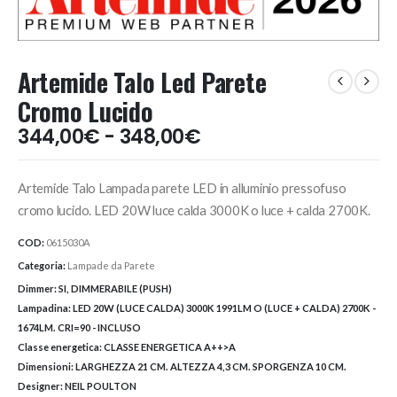
Artemide Talo Led Parete
Cromo Lucido
Fascia
344,00
€
-
348,00
€
di
prezzo:
Artemide Talo Lampada parete LED in alluminio pressofuso
da
344,00€
cromo lucido. LED 20W luce calda 3000K o luce + calda 2700K.
a
COD:
0615030A
348,00€
Categoria:
Lampade da Parete
Dimmer:
SI, DIMMERABILE (PUSH)
Lampadina:
LED 20W (LUCE CALDA) 3000K 1991LM O (LUCE + CALDA) 2700K -
1674LM. CRI=90 - INCLUSO
Classe energetica:
CLASSE ENERGETICA A++>A
Dimensioni:
LARGHEZZA 21 CM. ALTEZZA 4,3 CM. SPORGENZA 10 CM.
Designer:
NEIL POULTON