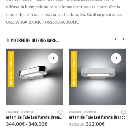
diffusa in biemissione
, la sua forma arrotondata e semplice la
rende ideale in qualsiasi contesto abitativo.
Codice prodotto:
0615W30A 2700K – 0615030A 3000K.
TI POTREBBE INTERESSARE…
SPEDIZIONE GRATUITA
SPEDIZIONE GRATUITA
Questo prodotto ha più varianti. Le opzioni possono essere scelte nella pagina del prodotto
Questo prodotto ha più varianti. Le opzioni possono essere scelte nella pagina del prodotto
LAMPADE DA PARETE
LAMPADE DA PARETE
Artemide Talo Led Parete Cromo Lucido
Artemide Talo Led Parete Bianco
Fascia
Il
Il
344,00
€
-
348,00
€
312,00
€
390,00
€
di
prezzo
prezzo