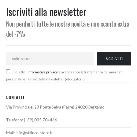
397,00€.
369,00€.
340,00€.
305,00€.
Iscriviti alla newsletter
Non perderti tutte le nostre novità e uno sconto extra
del -7%
Ho letto l'
informativa privacy
e acconsento al trattamento dei miei dati
personali per l’invio della newsletter (obbligatorio)
CONTATTI
Via Provinciale, 23 Ponte Selva (Parre) 24020 Bergamo
Telefono:
(+39) 035 704466
Mail:
info@stilluce-store.it