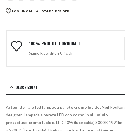
AGGIUNGI ALLA LISTA DEI DESIDERI
100% PRODOTTI ORIGINALI
Siamo Rivenditori Ufficiali
DESCRIZIONE
Artemide Talo led lampada parete cromo lucido
; Neil Poulton
designer. Lampada a parete LED con
corpo in alluminio
pressofuso cromo lucido.
LED 20W (luce calda) 3000K 1991lm
o 2700K (luce + calda) 1674 lm. – inclusi.
La luce LED viene