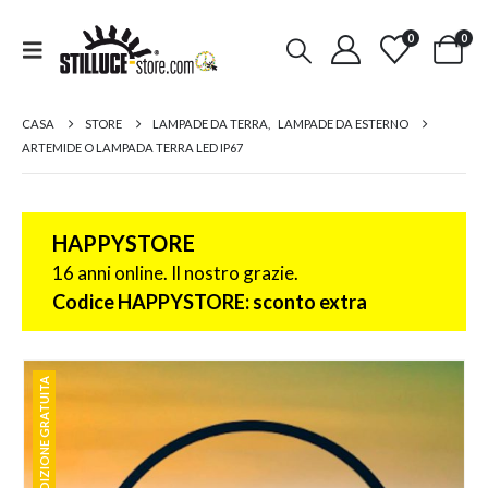
0
0
CASA
STORE
LAMPADE DA TERRA
,
LAMPADE DA ESTERNO
ARTEMIDE O LAMPADA TERRA LED IP67
HAPPYSTORE
16 anni online. Il nostro grazie.
Codice HAPPYSTORE: sconto extra
SPEDIZIONE GRATUITA
SPEDIZIONE GRATUITA