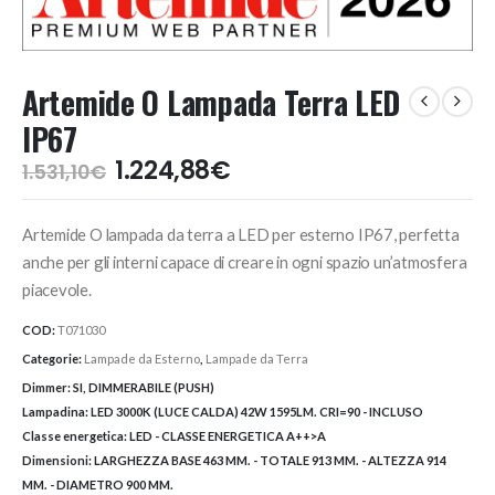
Artemide O Lampada Terra LED
IP67
Il
Il
1.224,88
€
1.531,10
€
prezzo
prezzo
originale
attuale
Artemide O lampada da terra a LED per esterno IP67, perfetta
era:
è:
1.531,10€.
1.224,88€.
anche per gli interni capace di creare in ogni spazio un’atmosfera
piacevole.
COD:
T071030
Categorie:
Lampade da Esterno
,
Lampade da Terra
Dimmer:
SI, DIMMERABILE (PUSH)
Lampadina:
LED 3000K (LUCE CALDA) 42W 1595LM. CRI=90 - INCLUSO
Classe energetica:
LED - CLASSE ENERGETICA A++>A
Dimensioni:
LARGHEZZA BASE 463 MM. - TOTALE 913 MM. - ALTEZZA 914
MM. - DIAMETRO 900 MM.