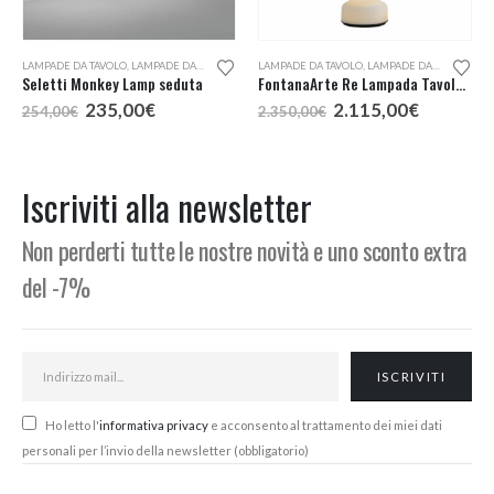
LAMPADE DA TAVOLO
,
LAMPADE DA TERRA
LAMPADE DA TAVOLO
,
LAMPADE DA TERRA
Seletti Monkey Lamp seduta
FontanaArte Re Lampada Tavolo o Terra
Il
Il
Il
Il
235,00
€
2.115,00
€
254,00
€
2.350,00
€
prezzo
prezzo
prezzo
prezzo
originale
attuale
originale
attuale
era:
è:
era:
è:
254,00€.
235,00€.
2.350,00€.
2.115,00
Iscriviti alla newsletter
Non perderti tutte le nostre novità e uno sconto extra
del -7%
Ho letto l'
informativa privacy
e acconsento al trattamento dei miei dati
personali per l’invio della newsletter (obbligatorio)