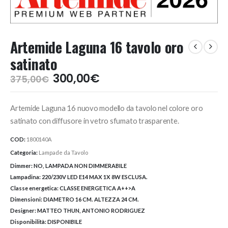
Artemide Laguna 16 tavolo oro
satinato
Il
Il
300,00
€
375,00
€
prezzo
prezzo
originale
attuale
Artemide Laguna 16 nuovo modello da tavolo nel colore oro
era:
è:
375,00€.
300,00€.
satinato con diffusore in vetro sfumato trasparente.
COD:
1800140A
Categoria:
Lampade da Tavolo
Dimmer:
NO, LAMPADA NON DIMMERABILE
Lampadina:
220/230V LED E14 MAX 1X 8W ESCLUSA.
Classe energetica:
CLASSE ENERGETICA A++>A
Dimensioni:
DIAMETRO 16 CM. ALTEZZA 24 CM.
Designer:
MATTEO THUN, ANTONIO RODRIGUEZ
Disponibilità:
DISPONIBILE