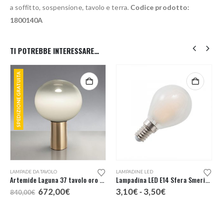
a soffitto, sospensione, tavolo e terra.
Codice prodotto:
1800140A
TI POTREBBE INTERESSARE…
SPEDIZIONE GRATUITA
Questo prodotto ha più varianti. Le opzioni possono essere scelte nella pagina del prodotto
LAMPADE DA TAVOLO
LAMPADINE LED
Artemide Laguna 37 tavolo oro satinato
Lampadina LED E14 Sfera Smerigliata
Il
Il
Fascia
672,00
€
3,10
€
-
3,50
€
840,00
€
prezzo
prezzo
di
originale
attuale
prezzo:
era:
è:
da