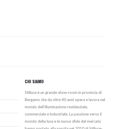
era:
è:
150,00€.
139,50€.
CHI SIAMO
Stilluce è un grande show-room in provincia di
Bergamo che da oltre 40 anni opera e lavora nel
mondo dell’illuminazione residenziale,
commerciale e industriale. La passione verso il
mondo della luce e le nuove sfide del mercato
hanno portato alla nascita nel 2010 di Stilluce-