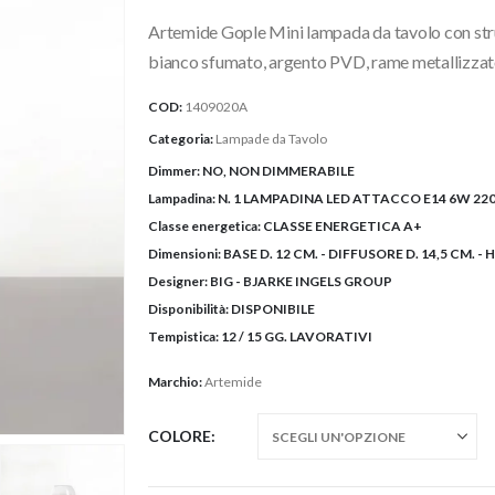
prezzo:
Artemide Gople Mini lampada da tavolo con struttu
da
432,00€
bianco sfumato, argento PVD, rame metallizza
a
COD:
1409020A
480,00
Categoria:
Lampade da Tavolo
Dimmer:
NO, NON DIMMERABILE
Lampadina:
N. 1 LAMPADINA LED ATTACCO E14 6W 220
Classe energetica:
CLASSE ENERGETICA A+
Dimensioni:
BASE D. 12 CM. - DIFFUSORE D. 14,5 CM. - 
Designer:
BIG - BJARKE INGELS GROUP
Disponibilità:
DISPONIBILE
Tempistica:
12 / 15 GG. LAVORATIVI
Marchio:
Artemide
COLORE