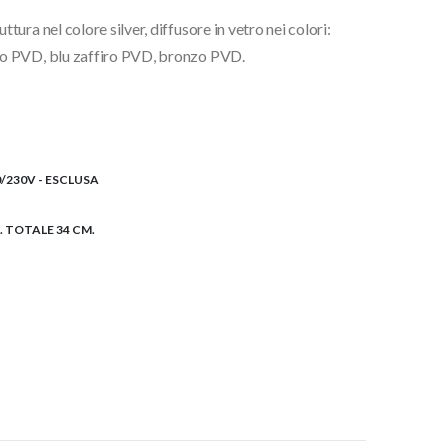
ra nel colore silver, diffusore in vetro nei colori:
to PVD, blu zaffiro PVD, bronzo PVD.
€
/230V - ESCLUSA
H. TOTALE 34 CM.