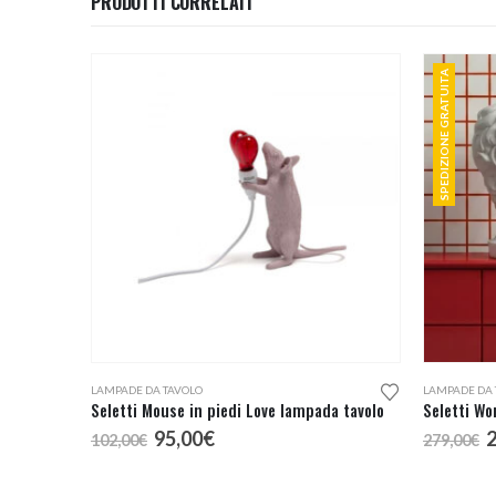
PRODOTTI CORRELATI
SPEDIZIONE GRATUITA
LAMPADE DA TAVOLO
LAMPADE DA 
Seletti Mouse in piedi Love lampada tavolo
Seletti W
Il
Il
I
95,00
€
102,00
€
279,00
€
prezzo
prezzo
p
originale
attuale
o