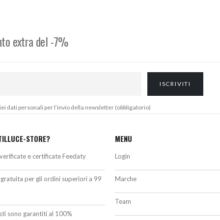
ra:
è:
era:
è:
79,00€.
259,00€.
89,00€.
83,00€.
onto extra del -7%
 dati personali per l’invio della newsletter (obbligatorio)
TILLUCE-STORE?
MENU
verificate e certificate Feedaty
Login
gratuita per gli ordini superiori a 99
Marche
Team
isti sono garantiti al 100%