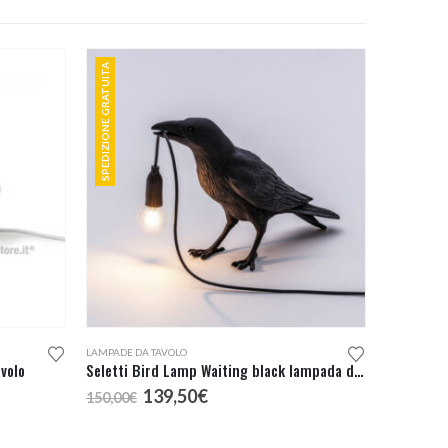
SPEDIZIONE GRATUITA
LAMPADE DA TAVOLO
volo
Seletti Bird Lamp Waiting black lampada da tavolo
Il
Il
139,50
€
150,00
€
prezzo
prezzo
originale
attuale