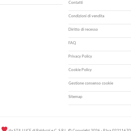
Contatti
Condizioni di vendita
Diritto di recesso
FAQ
Privacy Policy
Cookie Policy
Gestione consenso cookie
Sitemap
n
da STIL LUCE di Balduzzi e C. S.R.L. © Copyright 2026 - P.Iva 02211