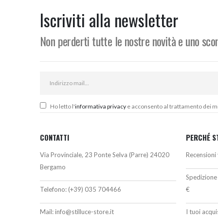
era:
è:
e
102,00€.
95,00€.
2
Iscriviti alla newsletter
Non perderti tutte le nostre novità e uno sc
Ho letto l'
informativa privacy
e acconsento al trattamento dei miei
CONTATTI
PERCHÉ S
Via Provinciale, 23 Ponte Selva (Parre) 24020
Recensioni 
Bergamo
Spedizione 
Telefono:
(+39) 035 704466
€
Mail:
info@stilluce-store.it
I tuoi acqu