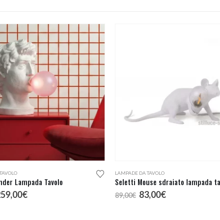
TAVOLO
LAMPADE DA TAVOLO
onder Lampada Tavolo
Seletti Mouse sdraiato lampada ta
l
Il
Il
Il
259,00
€
83,00
€
89,00
€
rezzo
prezzo
prezzo
prezzo
riginale
attuale
originale
attuale