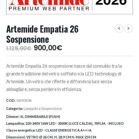
Artemide Empatia 26
Sospensione
Il
Il
900,00
€
1.125,00
€
prezzo
prezzo
originale
attuale
Artemide Empatia 26 sospensione nasce dal connubio tra la
era:
è:
1.125,00€.
900,00€.
grande tradizione del vetro soffiato e la LED technology di
Artemide. Un vetro che riflette e diffonde la luce senza
abbagliare, senza perdere in efficienza.
COD:
1819010A
Categoria:
Lampade a Sospensione
Dimmer:
SI, DIMMERABILE (PUSH)
Lampadina:
220-240V 16W LED - 3000K (LUCE CALDA), 709 LM. - INCLUSO
Classe energetica:
LED - CLASSE ENERGETICA A++>A
Dimensioni:
VETRO Ø 26 CM. H. 28.9 CM H. MAX 210 CM