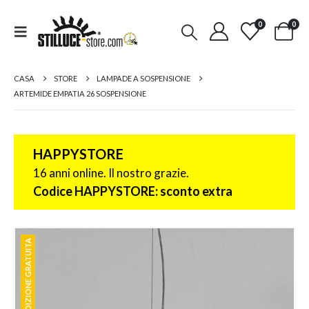
0
0
CASA
STORE
LAMPADE A SOSPENSIONE
ARTEMIDE EMPATIA 26 SOSPENSIONE
HAPPYSTORE
16 anni online. Il nostro grazie.
Codice HAPPYSTORE: sconto extra
SPEDIZIONE GRATUITA
SPEDIZIONE GRATUITA