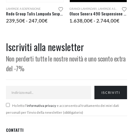
Questo prodotto ha più varianti. Le opzioni possono essere scelte nella pagina del prodotto
Questo prodotto ha più varianti. Le opzioni possono essere scelte nella pagina del prodotto
LAMPADE A SOSPENSIONE
GRANDI LAMPADARI
,
LAMPADE A SOSPENSIONE
Redo Group Talis Lampada Sospensione 3 Luci
Oluce Sonora 490 Sospensione d. 90
Fascia
Fascia
239,50
€
-
247,00
€
1.638,00
€
-
2.744,00
€
di
di
prezzo:
prezz
da
da
239,50€
1.638
Iscriviti alla newsletter
a
a
247,00€
2.744
Non perderti tutte le nostre novità e uno sconto extra
del -7%
Ho letto l'
informativa privacy
e acconsento al trattamento dei miei dati
personali per l’invio della newsletter (obbligatorio)
CONTATTI