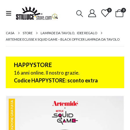
0
0
CASA
STORE
LAMPADE DA TAVOLO
,
IDEE REGALO
ARTEMIDE ECLISSE X SQUID GAME – BLACK OFFICER LAMPADA DA TAVOLO
HAPPYSTORE
16 anni online. Il nostro grazie.
Codice HAPPYSTORE: sconto extra
SPEDIZIONE GRATUITA
SPEDIZIONE GRATUITA