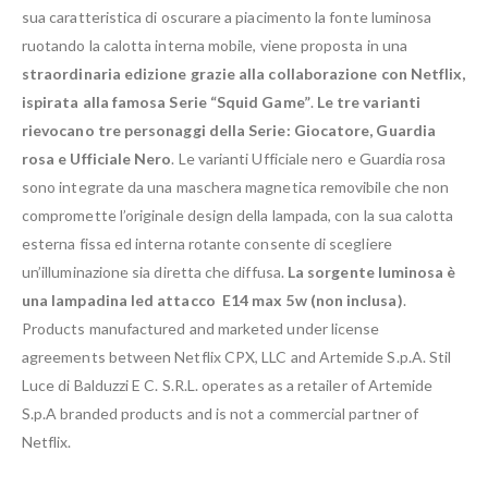
sua caratteristica di oscurare a piacimento la fonte luminosa
ruotando la calotta interna mobile, viene proposta in una
straordinaria edizione grazie alla collaborazione con Netflix,
ispirata alla famosa Serie “Squid Game”
.
Le tre varianti
rievocano tre personaggi della Serie: Giocatore, Guardia
rosa e Ufficiale Nero
. Le varianti Ufficiale nero e Guardia rosa
sono integrate da una maschera magnetica removibile che non
compromette l’originale design della lampada, con la sua calotta
esterna fissa ed interna rotante consente di scegliere
un’illuminazione sia diretta che diffusa.
La sorgente luminosa è
una lampadina led attacco E14 max 5w (non inclusa)
.
Products manufactured and marketed under license
agreements between Netflix CPX, LLC and Artemide S.p.A. Stil
Luce di Balduzzi E C. S.R.L. operates as a retailer of Artemide
S.p.A branded products and is not a commercial partner of
Netflix.