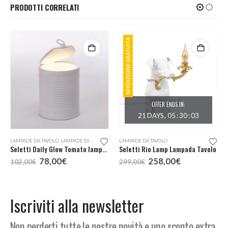
PRODOTTI CORRELATI
SPEDIZIONE GRATUITA
OFFER ENDS IN:
21
DAYS
05
:
30
:
03
LAMPADE DA TAVOLO
,
LAMPADE DI DESIGN A KM0
LAMPADE DA TAVOLO
,
LAMPADE PORTATILI
Seletti Daily Glow Tomato lampada tavolo
Seletti Rio Lamp Lampada Tavolo
Il
Il
Il
Il
78,00
€
258,00
€
102,00
€
299,00
€
prezzo
prezzo
prezzo
prezzo
originale
attuale
originale
attuale
era:
è:
era:
è:
102,00€.
78,00€.
299,00€.
258,00€.
Iscriviti alla newsletter
Non perderti tutte le nostre novità e uno sconto extra