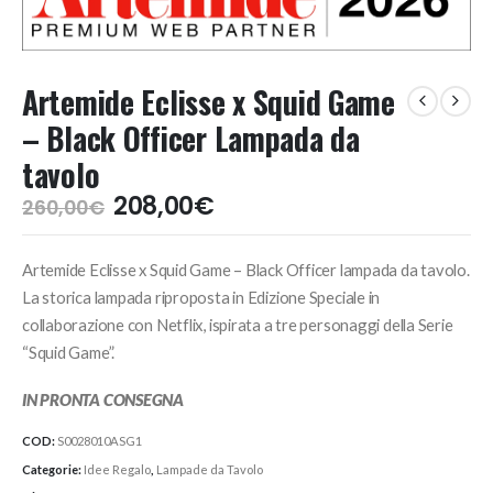
Artemide Eclisse x Squid Game
– Black Officer Lampada da
tavolo
Il
Il
208,00
€
260,00
€
prezzo
prezzo
originale
attuale
Artemide Eclisse x Squid Game – Black Officer lampada da tavolo.
era:
è:
260,00€.
208,00€.
La storica lampada riproposta in Edizione Speciale in
collaborazione con Netflix, ispirata a tre personaggi della Serie
“Squid Game”.
IN PRONTA CONSEGNA
COD:
S0028010ASG1
Categorie:
Idee Regalo
,
Lampade da Tavolo