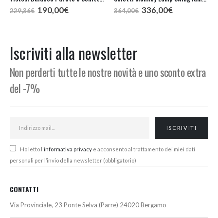
Il
Il
Il
Il
190,00
€
336,00
€
229,36
€
364,00
€
prezzo
prezzo
prezzo
prezzo
originale
attuale
originale
attuale
era:
è:
era:
è:
229,36€.
190,00€.
364,00€.
336,00€.
Iscriviti alla newsletter
Non perderti tutte le nostre novità e uno sconto extra
del -7%
Ho letto l'
informativa privacy
e acconsento al trattamento dei miei dati
personali per l’invio della newsletter (obbligatorio)
CONTATTI
Via Provinciale, 23 Ponte Selva (Parre) 24020 Bergamo