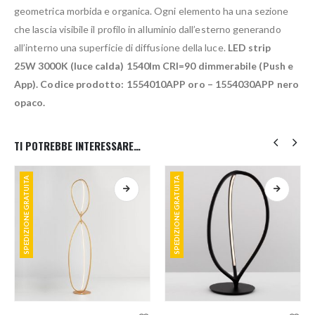
geometrica morbida e organica. Ogni elemento ha una sezione
che lascia visibile il profilo in alluminio dall’esterno generando
all’interno una superficie di diffusione della luce.
LED strip
25W 3000K (luce calda) 1540lm CRI=90 dimmerabile (Push e
App). Codice prodotto: 1554010APP oro – 1554030APP nero
opaco.
TI POTREBBE INTERESSARE…
SPEDIZIONE GRATUITA
SPEDIZIONE GRATUITA
Questo prodotto ha più varianti. Le opzioni possono essere scelte nella pagina del prodotto
Questo prodotto ha più varianti. Le opzioni possono essere scelte nella pagina del prodotto