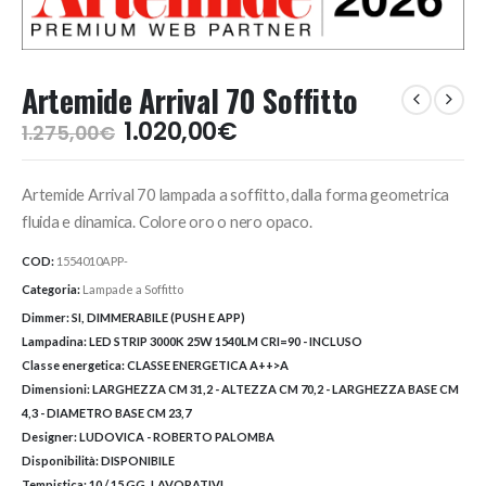
Artemide Arrival 70 Soffitto
Il
Il
1.020,00
€
1.275,00
€
prezzo
prezzo
originale
attuale
Artemide Arrival 70 lampada a soffitto, dalla forma geometrica
era:
è:
1.275,00€.
1.020,00€.
fluida e dinamica. Colore oro o nero opaco.
COD:
1554010APP-
Categoria:
Lampade a Soffitto
Dimmer:
SI, DIMMERABILE (PUSH E APP)
Lampadina:
LED STRIP 3000K 25W 1540LM CRI=90 - INCLUSO
Classe energetica:
CLASSE ENERGETICA A++>A
Dimensioni:
LARGHEZZA CM 31,2 - ALTEZZA CM 70,2 - LARGHEZZA BASE CM
4,3 - DIAMETRO BASE CM 23,7
Designer:
LUDOVICA - ROBERTO PALOMBA
Disponibilità:
DISPONIBILE
Tempistica:
10 / 15 GG. LAVORATIVI