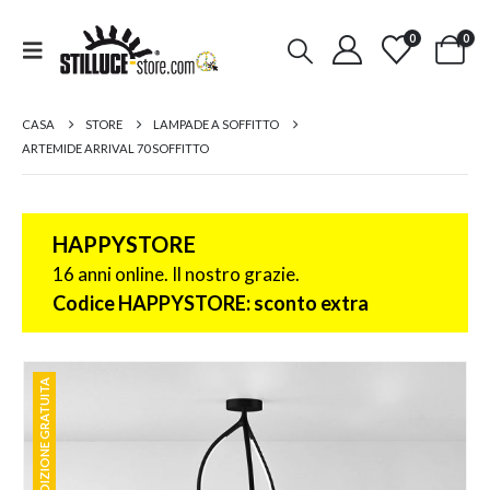
0
0
CASA
STORE
LAMPADE A SOFFITTO
ARTEMIDE ARRIVAL 70 SOFFITTO
HAPPYSTORE
16 anni online. Il nostro grazie.
Codice HAPPYSTORE: sconto extra
SPEDIZIONE GRATUITA
SPEDIZIONE GRATUITA