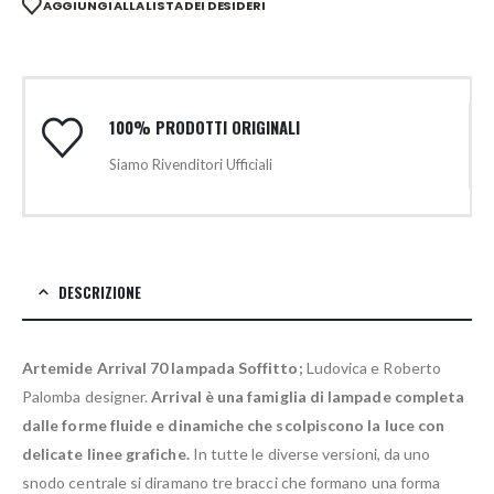
AGGIUNGI ALLA LISTA DEI DESIDERI
100% PRODOTTI ORIGINALI
Siamo Rivenditori Ufficiali
DESCRIZIONE
Artemide Arrival 70 lampada Soffitto;
Ludovica e Roberto
Palomba designer.
Arrival è una famiglia di lampade completa
dalle forme fluide e dinamiche che scolpiscono la luce con
delicate linee grafiche.
In tutte le diverse versioni, da uno
snodo centrale si diramano tre bracci che formano una forma