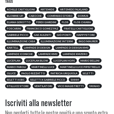
TAGS
ACHILLE CASTIGLIONI
ARTEMIDE
ARTEMIDE FALKLAND
BLOWME UP
CABOCHE
COMPASSO D?ORO
DOMUS
ELIANA GEROTTO
FERDI GIARDINI
FLOS
FLOS CHIARA
FOSCARINI
FRANCISCO GOMEZ PAZ
FRATELLI CASTIGLIONI
GABRIELE PICCO
GAE AULENTI
GIÒ PONTI
HAPPYSTORE
ILLUMINAZIONE CASA
ILLUMINAZIONE INTERNI
INGO MAURER
KARTELL
LAMPADE DI DESIGN
LAMPADE DI DESIGN KM0
LAMPADE ICONICHE
LAMPADE KM0
LAMPADE KMZERO
LUCEPLAN
LUCEPLAN BLOW
LUCEPLAN HOPE
MARIO BELLINI
MARIO PAROLI
MARTINELLI LUCE
MARTINELLI LUCE PIPISTRELLO
OLUCE
PAOLO RIZZATTO
PATRICIA URQUIOLA
SELETTI
SELETTI X BIC
SELETTI X GABRIELE PICCO
SHHH!
STILLUCE STORE
VENTILATORI
VICO MAGISTRETTI
YAYAHO
Iscriviti alla newsletter
Non perderti tutte le nostre novità e uno sconto extra