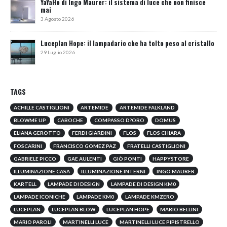
YaYaHo di Ingo Maurer: il sistema di luce che non finisce
mai
3 Agosto 2026
Luceplan Hope: il lampadario che ha tolto peso al cristallo
29 Luglio 2026
TAGS
ACHILLE CASTIGLIONI
ARTEMIDE
ARTEMIDE FALKLAND
BLOWME UP
CABOCHE
COMPASSO D?ORO
DOMUS
ELIANA GEROTTO
FERDI GIARDINI
FLOS
FLOS CHIARA
FOSCARINI
FRANCISCO GOMEZ PAZ
FRATELLI CASTIGLIONI
GABRIELE PICCO
GAE AULENTI
GIÒ PONTI
HAPPYSTORE
ILLUMINAZIONE CASA
ILLUMINAZIONE INTERNI
INGO MAURER
KARTELL
LAMPADE DI DESIGN
LAMPADE DI DESIGN KM0
LAMPADE ICONICHE
LAMPADE KM0
LAMPADE KMZERO
LUCEPLAN
LUCEPLAN BLOW
LUCEPLAN HOPE
MARIO BELLINI
MARIO PAROLI
MARTINELLI LUCE
MARTINELLI LUCE PIPISTRELLO