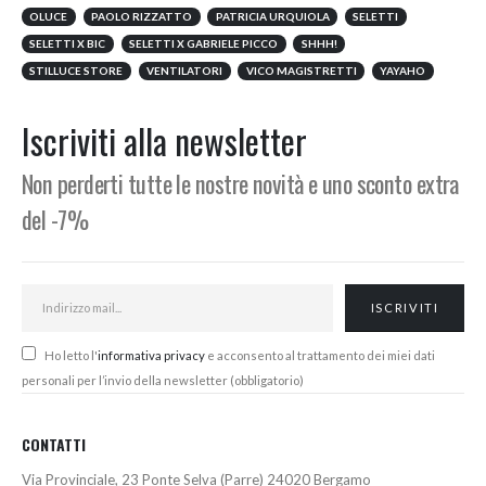
OLUCE
PAOLO RIZZATTO
PATRICIA URQUIOLA
SELETTI
SELETTI X BIC
SELETTI X GABRIELE PICCO
SHHH!
STILLUCE STORE
VENTILATORI
VICO MAGISTRETTI
YAYAHO
Iscriviti alla newsletter
Non perderti tutte le nostre novità e uno sconto extra
del -7%
Ho letto l'
informativa privacy
e acconsento al trattamento dei miei dati
personali per l’invio della newsletter (obbligatorio)
CONTATTI
Via Provinciale, 23 Ponte Selva (Parre) 24020 Bergamo