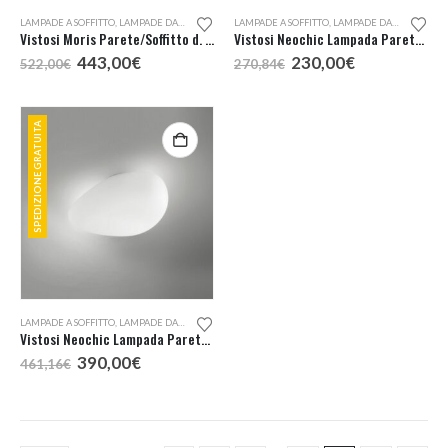
LAMPADE A SOFFITTO
,
LAMPADE DA PARETE
LAMPADE A SOFFITTO
,
LAMPADE DA PARETE
Vistosi Moris Parete/Soffitto d. 50
Vistosi Neochic Lampada Parete o Soffitto 36
Il
Il
Il
Il
443,00
€
230,00
€
522,00
€
270,84
€
prezzo
prezzo
prezzo
prezzo
originale
attuale
originale
attuale
era:
è:
era:
è:
522,00€.
443,00€.
270,84€.
230,00€.
SPEDIZIONE GRATUITA
LAMPADE A SOFFITTO
,
LAMPADE DA PARETE
Vistosi Neochic Lampada Parete o Soffitto 45
Il
Il
390,00
€
461,16
€
prezzo
prezzo
originale
attuale
era:
è:
461,16€.
390,00€.