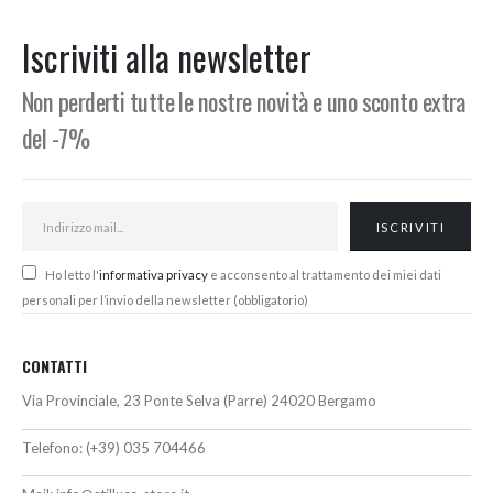
Min
Max
Iscriviti alla newsletter
Non perderti tutte le nostre novità e uno sconto extra
del -7%
Ho letto l'
informativa privacy
e acconsento al trattamento dei miei dati
personali per l’invio della newsletter (obbligatorio)
CONTATTI
Via Provinciale, 23 Ponte Selva (Parre) 24020 Bergamo
Telefono:
(+39) 035 704466