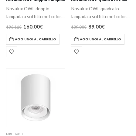
Novalux OWL doppio
Novalux OWL quadrato
lampada a soffitto nel colore
lampada a soffitto nel colore
bianco; LED integrato
bianco; LED integrato
Il
Il
Il
Il
160,00
€
89,00
€
196,11
€
109,00
€
prezzo
prezzo
prezzo
prezzo
orientabile 2 x 8w 1159lm
orientabile 8w 579lm 3000K
originale
attuale
originale
attuale
AGGIUNGI AL CARRELLO
AGGIUNGI AL CARRELLO
3000K (luce calda) +
(luce calda) + alimentatore
era:
è:
era:
è:
196,11€.
160,00€.
109,00€.
89,00€.
alimentatore incluso.
incluso.
FARI E FARETTI