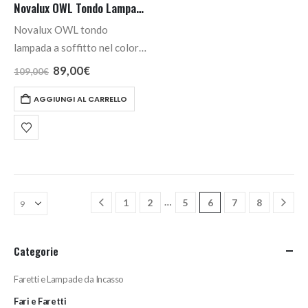
Novalux OWL Tondo Lampada Soffitto
Novalux OWL tondo
lampada a soffitto nel colore
bianco; LED integrato
Il
Il
89,00
€
109,00
€
prezzo
prezzo
orientabile 8w 579lm 3000K
originale
attuale
AGGIUNGI AL CARRELLO
(luce calda) + alimentatore
era:
è:
109,00€.
89,00€.
incluso.
…
1
2
5
6
7
8
Categorie
Faretti e Lampade da Incasso
Fari e Faretti