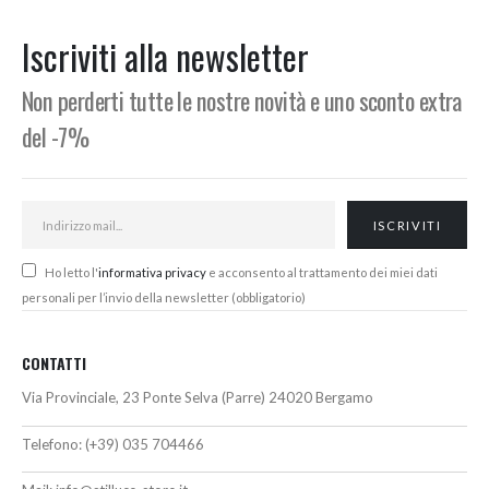
Min
Max
Iscriviti alla newsletter
Non perderti tutte le nostre novità e uno sconto extra
del -7%
Ho letto l'
informativa privacy
e acconsento al trattamento dei miei dati
personali per l’invio della newsletter (obbligatorio)
CONTATTI
Via Provinciale, 23 Ponte Selva (Parre) 24020 Bergamo
Telefono:
(+39) 035 704466