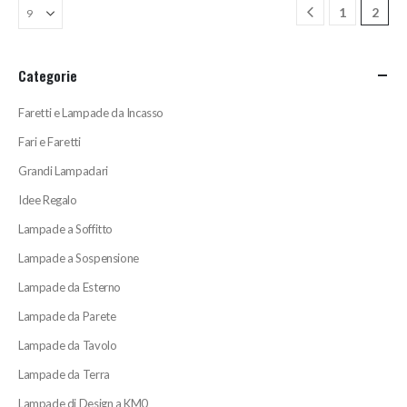
1
2
possono
essere
scelte
Categorie
nella
pagina
Faretti e Lampade da Incasso
del
prodotto
Fari e Faretti
Grandi Lampadari
Idee Regalo
Lampade a Soffitto
Lampade a Sospensione
Lampade da Esterno
Lampade da Parete
Lampade da Tavolo
Lampade da Terra
Lampade di Design a KM0