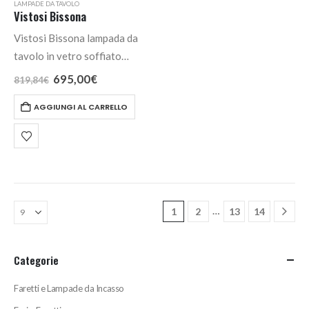
LAMPADE DA TAVOLO
Vistosi Bissona
Vistosi Bissona lampada da
tavolo in vetro soffiato
bianco lucido, un oggetto
Il
Il
695,00
€
819,84
€
prezzo
prezzo
decorativo più che una
originale
attuale
AGGIUNGI AL CARRELLO
lampada da tavolo.
era:
è:
819,84€.
695,00€.
…
1
2
13
14
Categorie
Faretti e Lampade da Incasso