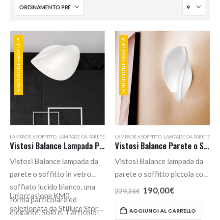
SPEDIZIONE GRATUITA
SPEDIZIONE GRATUITA
LAMPADE A SOFFITTO
,
LAMPADE DA PARETE
LAMPADE A SOFFITTO
,
LAMPADE DA PARETE
Vistosi Balance Lampada Parete o Soffitto Grande KM0
Vistosi Balance Parete o Soffitto Piccola
Vistosi Balance lampada da
Vistosi Balance lampada da
parete o soffitto in vetro
parete o soffitto piccola con
soffiato lucido bianco, una
struttura in metallo bianco e
Il
Il
190,00
€
229,36
€
Un’occasione KM0
prezzo
prezzo
forma particolare ed
diffusore in vetro bianco
originale
attuale
selezionata da Stilluce Store.
AGGIUNGI AL CARRELLO
elegante. Solo n. 1 articolo!
lucido.
era:
è: