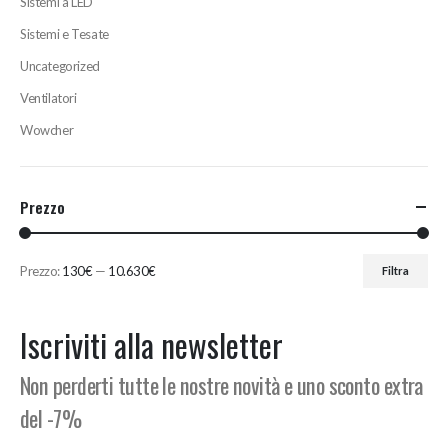
Sistemi a LED
Sistemi e Tesate
Uncategorized
Ventilatori
Wowcher
Prezzo
Prezzo:
130€
—
10.630€
Filtra
Prezzo
Prezzo
Min
Max
Iscriviti alla newsletter
Non perderti tutte le nostre novità e uno sconto extra
del -7%