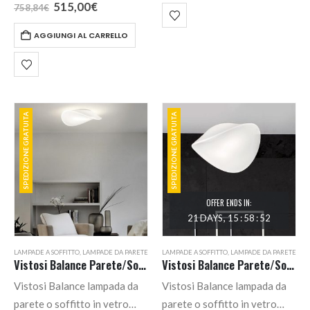
229,36€.
190,00€.
Questa lampada rientra nella
Il
Il
515,00
€
758,84
€
prezzo
prezzo
selezione…
originale
attuale
AGGIUNGI AL CARRELLO
era:
è:
758,84€.
515,00€.
SPEDIZIONE GRATUITA
SPEDIZIONE GRATUITA
OFFER ENDS IN:
21
DAYS
15
:
58
:
52
LAMPADE A SOFFITTO
,
LAMPADE DA PARETE
LAMPADE A SOFFITTO
,
LAMPADE DA PARETE
Vistosi Balance Parete/Soffitto Grande
Vistosi Balance Parete/Soffitto Media
Vistosi Balance lampada da
Vistosi Balance lampada da
parete o soffitto in vetro
parete o soffitto in vetro