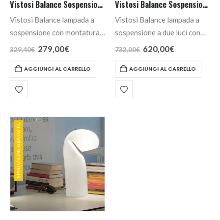
Vistosi Balance Sospensione Piccola
Vistosi Balance Sospensione SP24 D2 Decentrata 2 Luci
Vistosi Balance lampada a
Vistosi Balance lampada a
sospensione con montatura
sospensione a due luci con
in bianco opaco e diffusore in
montatura bianco opaco e
Il
Il
Il
Il
279,00
€
620,00
€
329,40
€
732,00
€
prezzo
prezzo
prezzo
prezzo
vetro bianco lucido.
diffusore in vetro bianco
originale
attuale
originale
attuale
AGGIUNGI AL CARRELLO
AGGIUNGI AL CARRELLO
lucido.
era:
è:
era:
è:
329,40€.
279,00€.
732,00€.
620,00€.
SPEDIZIONE GRATUITA