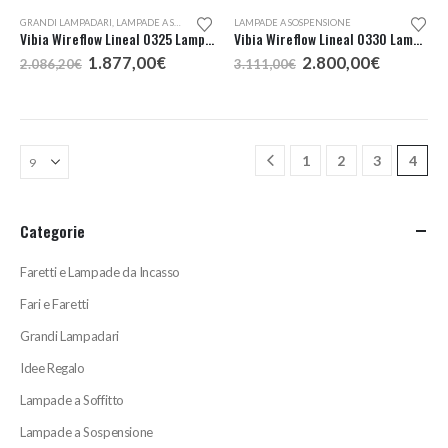
GRANDI LAMPADARI
,
LAMPADE A SOSPENSIONE
LAMPADE A SOSPENSIONE
Vibia Wireflow Lineal 0325 Lampada a Sospensione
Vibia Wireflow Lineal 0330 Lampada a Sospensione
Il
Il
Il
Il
1.877,00
€
2.800,00
€
2.086,20
€
3.111,00
€
prezzo
prezzo
prezzo
prezzo
originale
attuale
originale
attuale
era:
è:
era:
è:
2.086,20€.
1.877,00€.
3.111,00€.
2.800,00
1
2
3
4
Categorie
Faretti e Lampade da Incasso
Fari e Faretti
Grandi Lampadari
Idee Regalo
Lampade a Soffitto
Lampade a Sospensione