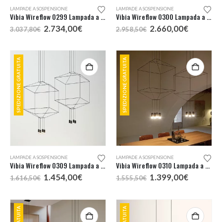
LAMPADE A SOSPENSIONE
LAMPADE A SOSPENSIONE
Vibia Wireflow 0299 Lampada a Sospensione
Vibia Wireflow 0300 Lampada a Sospensione
Il
Il
Il
Il
2.734,00
€
2.660,00
€
3.037,80
€
2.958,50
€
prezzo
prezzo
prezzo
prezzo
originale
attuale
originale
attuale
era:
è:
era:
è:
3.037,80€.
2.734,00€.
2.958,50€.
2.660,00
SPEDIZIONE GRATUITA
SPEDIZIONE GRATUITA
LAMPADE A SOSPENSIONE
LAMPADE A SOSPENSIONE
Vibia Wireflow 0309 Lampada a Sospensione
Vibia Wireflow 0310 Lampada a Sospensione
Il
Il
Il
Il
1.454,00
€
1.399,00
€
1.616,50
€
1.555,50
€
prezzo
prezzo
prezzo
prezzo
originale
attuale
originale
attuale
era:
è:
era:
è:
1.616,50€.
1.454,00€.
1.555,50€.
1.399,00