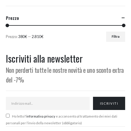
Prezzo
Prezzo:
380€
—
2.810€
Filtra
Prezzo
Prezzo
Min
Max
Iscriviti alla newsletter
Non perderti tutte le nostre novità e uno sconto extra
del -7%
Ho letto l'
informativa privacy
e acconsento al trattamento dei miei dati
personali per l’invio della newsletter (obbligatorio)