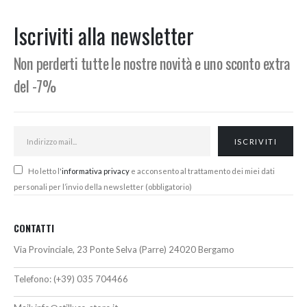
Min
Max
Iscriviti alla newsletter
Non perderti tutte le nostre novità e uno sconto extra
del -7%
Ho letto l'
informativa privacy
e acconsento al trattamento dei miei dati
personali per l’invio della newsletter (obbligatorio)
CONTATTI
Via Provinciale, 23 Ponte Selva (Parre) 24020 Bergamo
Telefono:
(+39) 035 704466