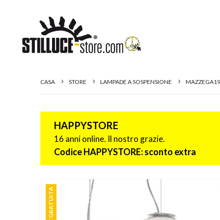
CASA
STORE
LAMPADE A SOSPENSIONE
MAZZEGA194
HAPPYSTORE
16 anni online. Il nostro grazie.
Codice HAPPYSTORE: sconto extra