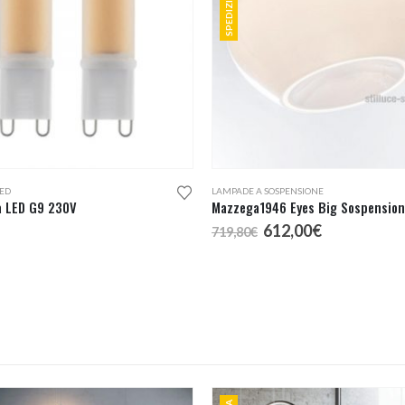
ED
LAMPADE A SOSPENSIONE
 LED G9 230V
Mazzega1946 Eyes Big Sospensio
Il
Il
612,00
€
719,80
€
prezzo
prezzo
originale
attuale
era:
è:
719,80€.
612,00€.