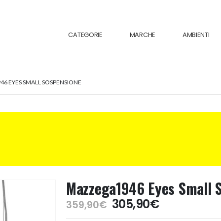
CATEGORIE
MARCHE
AMBIENTI
6 EYES SMALL SOSPENSIONE
Mazzega1946 Eyes Small 
Il
Il
305,90
€
359,90
€
prezzo
prezzo