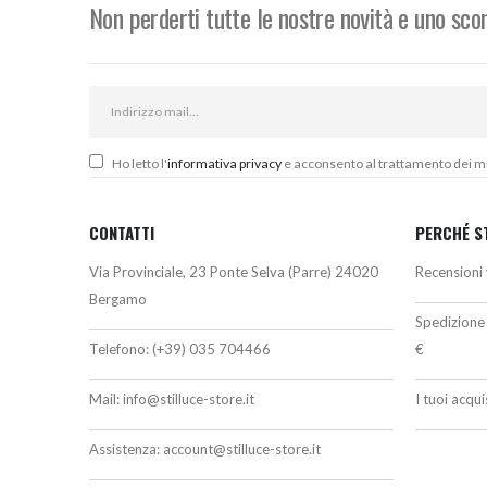
Non perderti tutte le nostre novità e uno sc
Ho letto l'
informativa privacy
e acconsento al trattamento dei miei
CONTATTI
PERCHÉ S
Via Provinciale, 23 Ponte Selva (Parre) 24020
Recensioni 
Bergamo
Spedizione 
Telefono:
(+39) 035 704466
€
Mail:
info@stilluce-store.it
I tuoi acqu
Assistenza:
account@stilluce-store.it