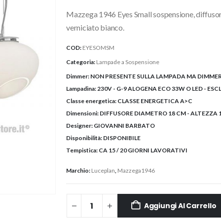
originale
attuale
Mazzega 1946 Eyes Small sospensione, diffusore
era:
è:
359,90€.
305,90€.
verniciato bianco.
COD:
EYESOMSM
Categoria:
Lampade a Sospensione
Dimmer:
NON PRESENTE SULLA LAMPADA MA DIMMERA
Lampadina:
230V - G-9 ALOGENA ECO 33W O LED - ESC
Classe energetica:
CLASSE ENERGETICA A>C
Dimensioni:
DIFFUSORE DIAMETRO 18 CM - ALTEZZA 
Designer:
GIOVANNI BARBATO
Disponibilità:
DISPONIBILE
Tempistica:
CA 15 / 20 GIORNI LAVORATIVI
Marchio:
Luceplan
,
Mazzega1946
Aggiungi Al Carrello