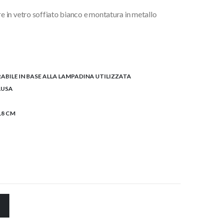
 in vetro soffiato bianco e montatura in metallo
BILE IN BASE ALLA LAMPADINA UTILIZZATA
LUSA
18 CM