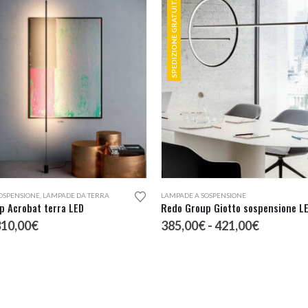
SPEDIZIONE GRATUITA
Questo prodotto ha più varianti. Le opzioni possono essere scelte nella pagina del prodotto
OSPENSIONE
,
LAMPADE DA TERRA
LAMPADE A SOSPENSIONE
p Acrobat terra LED
Redo Group Giotto sospensione L
l
Il
Fascia
310,00
€
385,00
€
-
421,00
€
rezzo
prezzo
di
riginale
attuale
prezzo:
ra:
è:
da
64,78€.
310,00€.
385,00€
a
421,00€