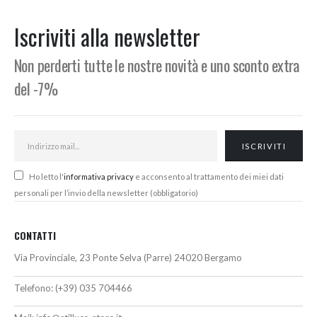
Min
Max
Iscriviti alla newsletter
Non perderti tutte le nostre novità e uno sconto extra
del -7%
Ho letto l'
informativa privacy
e acconsento al trattamento dei miei dati
personali per l’invio della newsletter (obbligatorio)
CONTATTI
Via Provinciale, 23 Ponte Selva (Parre) 24020 Bergamo
Telefono:
(+39) 035 704466