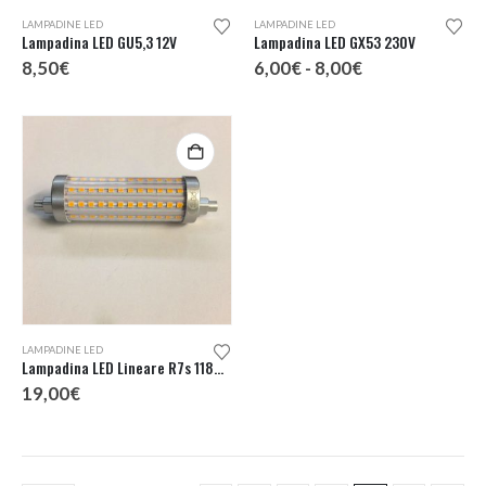
Questo
Questo
LAMPADINE LED
LAMPADINE LED
prodotto
prodotto
Lampadina LED GU5,3 12V
Lampadina LED GX53 230V
ha
ha
Fascia
8,50
€
6,00
€
-
8,00
€
più
più
di
prezzo:
varianti.
varianti.
da
Le
Le
6,00€
a
opzioni
opzioni
8,00€
possono
possono
essere
essere
scelte
scelte
nella
nella
pagina
pagina
del
del
prodotto
prodotto
LAMPADINE LED
Lampadina LED Lineare R7s 118mm 230V
19,00
€