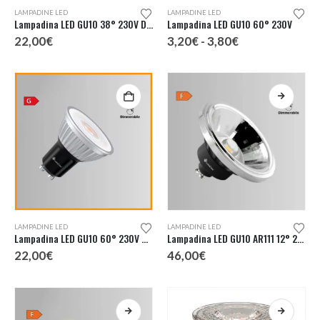
Questo
LAMPADINE LED
LAMPADINE LED
prodotto
Lampadina LED GU10 38° 230V Dimmerabile
Lampadina LED GU10 60° 230V
ha
Fascia
22,00
€
3,20
€
-
3,80
€
più
di
prezzo:
varianti.
da
Le
3,20€
a
opzioni
3,80€
possono
essere
scelte
nella
pagina
del
prodotto
Questo
LAMPADINE LED
LAMPADINE LED
prodotto
Lampadina LED GU10 60° 230V Dimmerabile
Lampadina LED GU10 AR111 12° 220V Dimmerabile
ha
22,00
€
46,00
€
più
varianti.
Le
opzioni