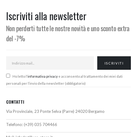
Min
Max
Iscriviti alla newsletter
Non perderti tutte le nostre novità e uno sconto extra
del -7%
Ho letto l'
informativa privacy
e acconsento al trattamento dei miei dati
personali per l’invio della newsletter (obbligatorio)
CONTATTI
Via Provinciale, 23 Ponte Selva (Parre) 24020 Bergamo
Telefono:
(+39) 035 704466