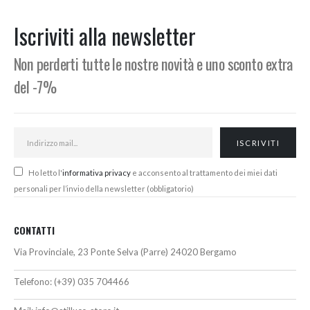
Min
Max
Iscriviti alla newsletter
Non perderti tutte le nostre novità e uno sconto extra
del -7%
Ho letto l'
informativa privacy
e acconsento al trattamento dei miei dati
personali per l’invio della newsletter (obbligatorio)
CONTATTI
Via Provinciale, 23 Ponte Selva (Parre) 24020 Bergamo
Telefono:
(+39) 035 704466