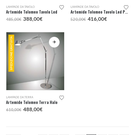
LAMPADE DA TAVOLO
LAMPADE DA TAVOLO
Artemide Tolomeo Tavolo Led
Artemide Tolomeo Tavolo Led Pure Integralis
Il
Il
Il
Il
388,00
€
416,00
€
485,00
€
520,00
€
prezzo
prezzo
prezzo
prezzo
originale
attuale
originale
attuale
era:
è:
era:
è:
485,00€.
388,00€.
520,00€.
416,00€.
SPEDIZIONE GRATUITA
Questo
LAMPADE DA TERRA
prodotto
Artemide Tolomeo Terra Halo
ha
Il
Il
488,00
€
610,00
€
più
prezzo
prezzo
originale
attuale
varianti.
era:
è:
Le
610,00€.
488,00€.
opzioni