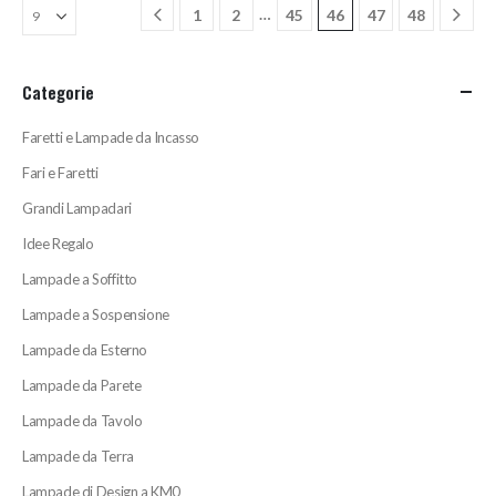
…
1
2
45
46
47
48
possono
essere
scelte
Categorie
nella
pagina
Faretti e Lampade da Incasso
del
prodotto
Fari e Faretti
Grandi Lampadari
Idee Regalo
Lampade a Soffitto
Lampade a Sospensione
Lampade da Esterno
Lampade da Parete
Lampade da Tavolo
Lampade da Terra
Lampade di Design a KM0