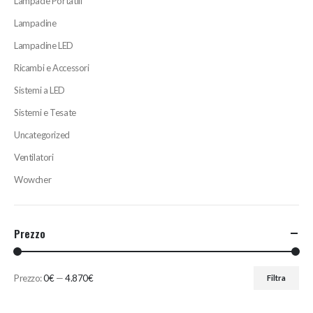
Lampade Portatili
Lampadine
Lampadine LED
Ricambi e Accessori
Sistemi a LED
Sistemi e Tesate
Uncategorized
Ventilatori
Wowcher
Prezzo
Prezzo:
0€
—
4.870€
Filtra
Prezzo
Prezzo
Min
Max