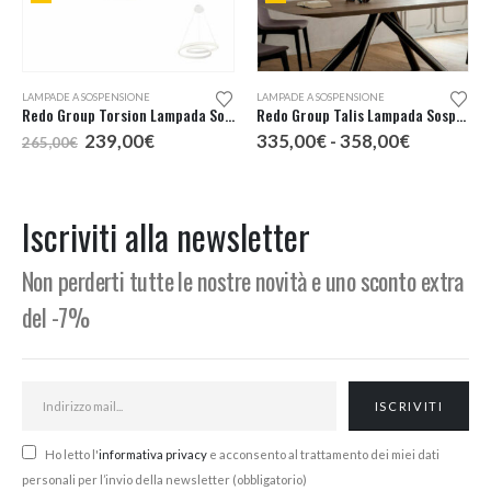
Questo prodotto ha più varianti. Le opzioni possono essere scelte nella pagina del prodotto
LAMPADE A SOSPENSIONE
LAMPADE A SOSPENSIONE
Redo Group Torsion Lampada Sospensione LED 55
Redo Group Talis Lampada Sospensione 5 Luci
Il
Il
Fascia
239,00
€
335,00
€
-
358,00
€
265,00
€
o
prezzo
prezzo
di
e
originale
attuale
prezzo:
era:
è:
da
,00€.
265,00€.
239,00€.
335,00€
Iscriviti alla newsletter
a
358,00€
Non perderti tutte le nostre novità e uno sconto extra
del -7%
Ho letto l'
informativa privacy
e acconsento al trattamento dei miei dati
personali per l’invio della newsletter (obbligatorio)