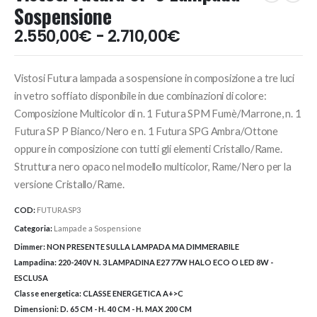
Sospensione
Fascia
2.550,00
€
-
2.710,00
€
di
prezzo:
Vistosi Futura lampada a sospensione in composizione a tre luci
da
2.550,00€
in vetro soffiato disponibile in due combinazioni di colore:
a
Composizione Multicolor di n. 1 Futura SPM Fumè/Marrone, n. 1
2.710,00€
Futura SP P Bianco/Nero e n. 1 Futura SPG Ambra/Ottone
oppure in composizione con tutti gli elementi Cristallo/Rame.
Struttura nero opaco nel modello multicolor, Rame/Nero per la
versione Cristallo/Rame.
COD:
FUTURASP3
Categoria:
Lampade a Sospensione
Dimmer:
NON PRESENTE SULLA LAMPADA MA DIMMERABILE
Lampadina:
220-240V N. 3 LAMPADINA E27 77W HALO ECO O LED 8W -
ESCLUSA
Classe energetica:
CLASSE ENERGETICA A+>C
Dimensioni:
D. 65 CM - H. 40 CM - H. MAX 200 CM