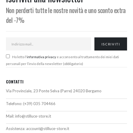
444,00€
Non perderti tutte le nostre novità e uno sconto extra
del -7%
Ho letto l'
informativa privacy
e acconsento al trattamento dei miei dati
personali per l’invio della newsletter (obbligatorio)
CONTATTI
Via Provinciale, 23 Ponte Selva (Parre) 24020 Bergamo
Telefono:
(+39) 035 704466
Mail:
info@stilluce-store.it
Assistenza:
account@stilluce-store.it