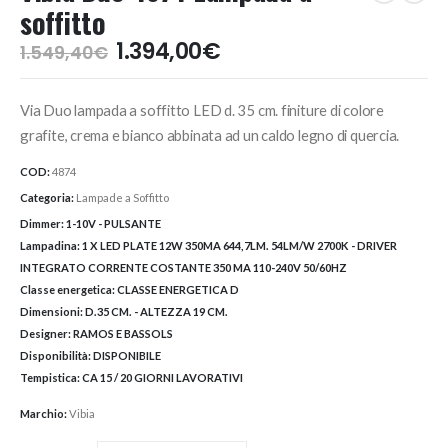
soffitto
Il
Il
1.394,00
€
1.549,40
€
prezzo
prezzo
originale
attuale
Via Duo lampada a soffitto LED d. 35 cm. finiture di colore
era:
è:
1.549,40€.
1.394,00€.
grafite, crema e bianco abbinata ad un caldo legno di quercia.
COD:
4874
Categoria:
Lampade a Soffitto
Dimmer:
1-10V - PULSANTE
Lampadina:
1 X LED PLATE 12W 350MA 644,7LM. 54LM/W 2700K - DRIVER
INTEGRATO CORRENTE COSTANTE 350 MA 110-240V 50/60HZ
Classe energetica:
CLASSE ENERGETICA D
Dimensioni:
D.35 CM. - ALTEZZA 19 CM.
Designer:
RAMOS E BASSOLS
Disponibilità:
DISPONIBILE
Tempistica:
CA 15 / 20 GIORNI LAVORATIVI
Marchio:
Vibia