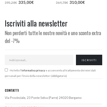
Il
Il
Il
Il
335,00
€
310,00
€
395,28
€
364,78
€
prezzo
prezzo
prezzo
prezzo
:
originale
attuale
originale
attuale
era:
è:
era:
è:
€
395,28€.
335,00€.
364,78€.
310,00€.
Iscriviti alla newsletter
€
Non perderti tutte le nostre novità e uno sconto extra
del -7%
Ho letto l'
informativa privacy
e acconsento al trattamento dei miei dati
personali per l’invio della newsletter (obbligatorio)
CONTATTI
Via Provinciale, 23 Ponte Selva (Parre) 24020 Bergamo