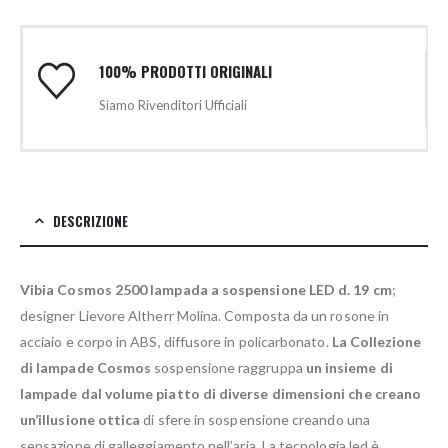
100% PRODOTTI ORIGINALI
Siamo Rivenditori Ufficiali
DESCRIZIONE
Vibia Cosmos 2500 lampada a sospensione LED d. 19 cm
;
designer Lievore Altherr Molina. Composta da un rosone in
acciaio e corpo in ABS, diffusore in policarbonato.
La Collezione
di lampade Cosmos
sospensione raggruppa
un insieme di
lampade dal volume piatto di diverse dimensioni che creano
un’illusione ottica
di sfere in sospensione creando una
sensazione di galleggiamento nell’aria. La tecnologia led è