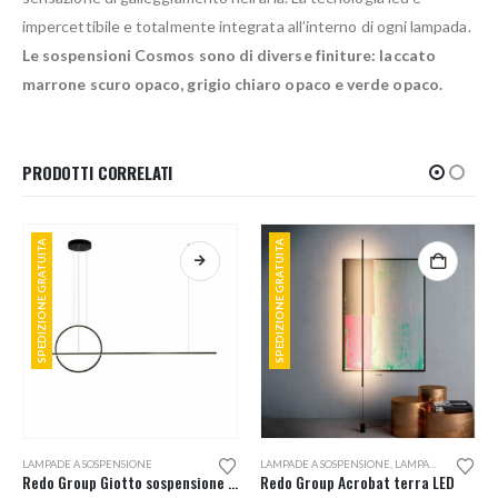
impercettibile e totalmente integrata all’interno di ogni lampada.
Le sospensioni Cosmos sono di diverse finiture: laccato
marrone scuro opaco, grigio chiaro opaco e verde opaco.
PRODOTTI CORRELATI
SPEDIZIONE GRATUITA
SPEDIZIONE GRATUITA
Questo prodotto ha più varianti. Le opzioni possono essere scelte nella pagina del prodotto
LAMPADE A SOSPENSIONE
LAMPADE A SOSPENSIONE
,
LAMPADE DA TERRA
Redo Group Giotto sospensione LED 143
Redo Group Acrobat terra LED