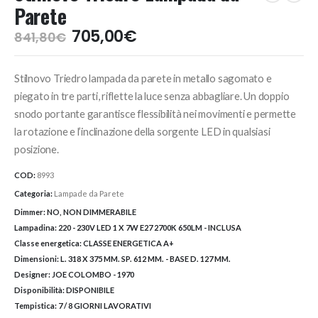
Parete
Il
Il
705,00
€
841,80
€
prezzo
prezzo
originale
attuale
Stilnovo Triedro lampada da parete in metallo sagomato e
era:
è:
841,80€.
705,00€.
piegato in tre parti, riflette la luce senza abbagliare. Un doppio
snodo portante garantisce flessibilità nei movimenti e permette
la rotazione e l’inclinazione della sorgente LED in qualsiasi
posizione.
COD:
8993
Categoria:
Lampade da Parete
Dimmer:
NO, NON DIMMERABILE
Lampadina:
220 - 230V LED 1 X 7W E27 2700K 650LM - INCLUSA
Classe energetica:
CLASSE ENERGETICA A+
Dimensioni:
L. 318 X 375 MM. SP. 612 MM. - BASE D. 127 MM.
Designer:
JOE COLOMBO - 1970
Disponibilità:
DISPONIBILE
Tempistica:
7 / 8 GIORNI LAVORATIVI