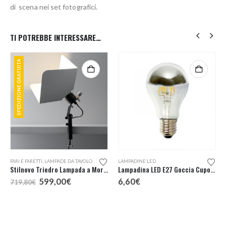
di scena nei set fotografici.
TI POTREBBE INTERESSARE…
SPEDIZIONE GRATUITA
FARI E FARETTI
,
LAMPADE DA TAVOLO
LAMPADINE LED
Stilnovo Triedro Lampada a Morsetto
Lampadina LED E27 Goccia Cupola Argentata
Il
Il
599,00
€
6,60
€
719,80
€
prezzo
prezzo
originale
attuale
era:
è:
719,80€.
599,00€.