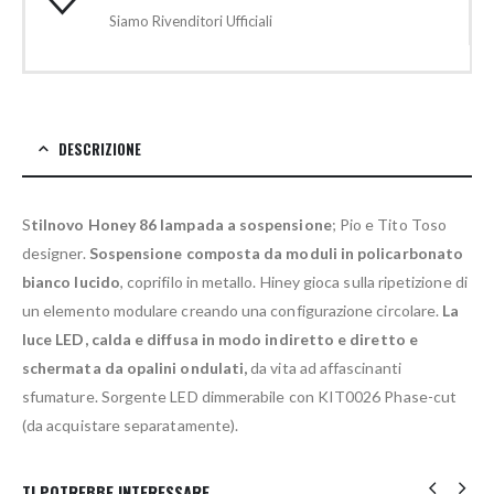
Siamo Rivenditori Ufficiali
DESCRIZIONE
S
tilnovo Honey 86 lampada a sospensione
; Pio e Tito Toso
designer.
Sospensione composta da moduli in policarbonato
bianco lucido
, coprifilo in metallo. Hiney gioca sulla ripetizione di
un elemento modulare creando una configurazione circolare.
La
luce LED, calda e diffusa in modo indiretto e diretto e
schermata da opalini ondulati,
da vita ad affascinanti
sfumature. Sorgente LED dimmerabile con KIT0026 Phase-cut
(da acquistare separatamente).
TI POTREBBE INTERESSARE…