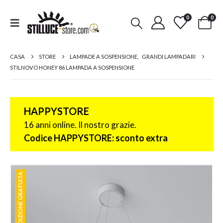
0
0
CASA
STORE
LAMPADE A SOSPENSIONE
,
GRANDI LAMPADARI
STILNOVO HONEY 86 LAMPADA A SOSPENSIONE
HAPPYSTORE
16 anni online. Il nostro grazie.
Codice HAPPYSTORE: sconto extra
SPEDIZIONE GRATUITA
SPEDIZIONE GRATUITA