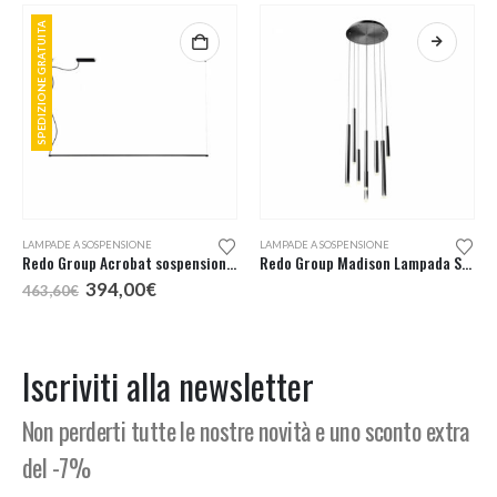
SPEDIZIONE GRATUITA
LAMPADE A SOSPENSIONE
LAMPADE A SOSPENSIONE
Redo Group Acrobat sospensione LED
Redo Group Madison Lampada Sospensione Led 8 Luci
Il
Il
394,00
€
463,60
€
prezzo
prezzo
:
originale
attuale
era:
è:
€
463,60€.
394,00€.
Iscriviti alla newsletter
€
Non perderti tutte le nostre novità e uno sconto extra
del -7%