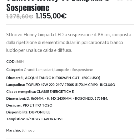
Sospensione
Il
Il
1.155,00
€
1.378,60
€
prezzo
prezzo
originale
attuale
Stilnovo Honey lampada LED a sospensione d. 86 cm, composta
era:
è:
1.378,60€.
1.155,00€.
dalla ripetizione di elementi modulari in policarbonato bianco
lucido per una luce calda e diffusa.
COD:
8684
Categorie:
Grandi Lampadari
,
Lampade a Sospensione
Dimmer:
SI, ACQUISTANDO KIT0026 PH-CUT - (ESCLUSO)
Lampadina:
TOPLED 49W 220-240V 2700K 5170LM CRI90 - INCLUSO
Classe energetica:
CLASSE ENERGETICA E
Dimensioni:
D. 860 MM. - H. MX 2450 MM. - ROSONE D. 175 MM.
Designer:
PIO E TITO TOSO
Disponibilità:
DISPONIBILE
Tempistica:
8 / 10 GG. LAVORATIVI
Marchio:
Stilnovo