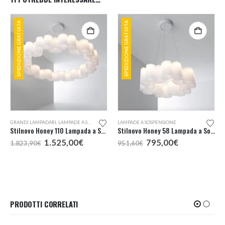
SPEDIZIONE GRATUITA
SPEDIZIONE GRATUITA
GRANDI LAMPADARI
,
LAMPADE A SOSPENSIONE
LAMPADE A SOSPENSIONE
Stilnovo Honey 110 Lampada a Sospensione
Stilnovo Honey 58 Lampada a Sospensione
Il
Il
Il
Il
1.525,00
€
795,00
€
1.823,90
€
951,60
€
prezzo
prezzo
prezzo
prezzo
originale
attuale
originale
attuale
era:
è:
era:
è:
1.823,90€.
1.525,00€.
951,60€.
795,00€.
PRODOTTI CORRELATI