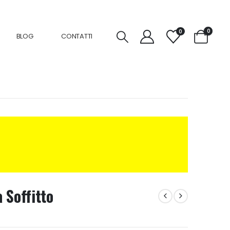
0
0
BLOG
CONTATTI
 Soffitto