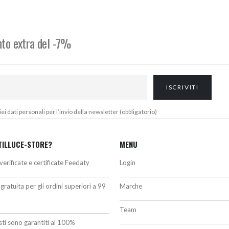
da
era:
è:
418,00€
990,00€.
890,00€.
a
444,00€
onto extra del -7%
 dati personali per l’invio della newsletter (obbligatorio)
TILLUCE-STORE?
MENU
verificate e certificate Feedaty
Login
gratuita per gli ordini superiori a 99
Marche
Team
isti sono garantiti al 100%