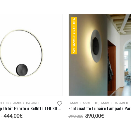
SPEDIZIONE GRATUITA
Questo prodotto ha più varianti. Le opzioni possono essere scelte nella pagina del prodotto
OFFITTO
,
LAMPADE DA PARETE
LAMPADE A SOFFITTO
,
LAMPADE DA PARETE
Redo Group Orbit Parete o Soffitto LED 80 Diretta
Fascia
Il
Il
-
444,00
€
890,00
€
990,00
€
di
prezzo
prezzo
prezzo:
originale
attuale