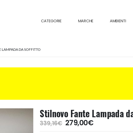
CATEGORIE
MARCHE
AMBIENTI
E LAMPADA DA SOFFITTO
Stilnovo Fante Lampada da
Il
Il
279,00
€
339,16
€
prezzo
prezzo