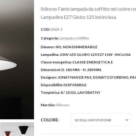
originale
attuale
Stilnovo Fante lampada da soffitto nel colore r
era:
è:
339,16€.
279,00€.
Lampadina E27 Globo 125 led inclusa.
COD:
8969-1
Categoria:
Lampade a Soffitto
Dimmer:
NO, NON DIMMERABILE
Lampadina:
230V LED GLOBO 125 E27 11W -INCLUSA
Classe energetica:
CLASSE ENERGETICA E
Dimensioni:
D. 182 MM. - H. 280 MM.
Designer:
JONATHAN DE PAS, DONATO D'URBINO, P
Disponibilità:
DISPONIBILE
Tempistica:
8 / 10 GG. LAVORATIVI
Marchio:
Stilnovo
COLORE