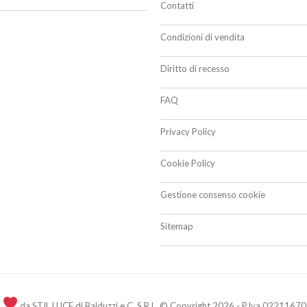
Contatti
Condizioni di vendita
Diritto di recesso
FAQ
Privacy Policy
Cookie Policy
Gestione consenso cookie
Sitemap
n
da STIL LUCE di Balduzzi e C. S.R.L. © Copyright 2026 - P.Iva 02211