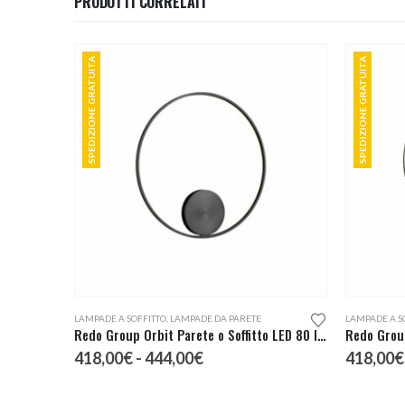
PRODOTTI CORRELATI
SPEDIZIONE GRATUITA
SPEDIZIONE GRATUITA
Questo prodotto ha più varianti. Le opzioni possono essere scelte nella pagina del prodotto
Questo prodotto ha più varianti. Le opzioni possono essere scelte nella pagina del prodotto
LAMPADE A SOFFITTO
,
LAMPADE DA PARETE
LAMPADE A S
Redo Group Orbit Parete o Soffitto LED 80 Indiretta
Fascia
418,00
€
-
444,00
€
418,00
€
di
prezzo: