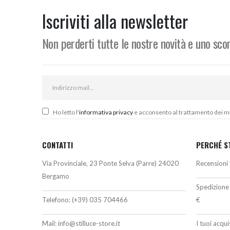
da
418,00€
Iscriviti alla newsletter
a
444,00€
Non perderti tutte le nostre novità e uno sc
Ho letto l'
informativa privacy
e acconsento al trattamento dei miei
CONTATTI
PERCHÉ S
Via Provinciale, 23 Ponte Selva (Parre) 24020
Recensioni 
Bergamo
Spedizione 
Telefono:
(+39) 035 704466
€
Mail:
info@stilluce-store.it
I tuoi acqu