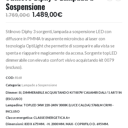
Sospensione
Il
Il
1.489,00
€
1.769,00
€
prezzo
prezzo
originale
attuale
Stilnovo Diphy 3 sorgenti, lampada a sospensione LED con
era:
è:
1.769,00€.
1.489,00€.
diffusore in PMMA trasparente microinciso al laser con
tecnologia OptiLight che permette di scomparire alla vista se
spenta e riapparire magicamente da accesa. Sorgente topLED
dimmerabile con elevato confort visivo acquistando kit 0079
(escluso).
COD:
8168
Categoria:
Lampade a Sospensione
Dimmer:
SI, DIMMERABILE ACQUISTANDO KIT0079/ CASAMBI DALI / 1 ART/ IN
(ESCLUSO)
Lampadina:
TOPLED 54W 220-240V 3000K (LUCE CALDA) 5760LM CRI90 -
INCLUSO
Classe energetica:
CLASSE ENERGETICA A+
Dimensioni:
833 X 675 MM. - H. 2000 MM. MAX- COPRIFILO D. 695 MM.