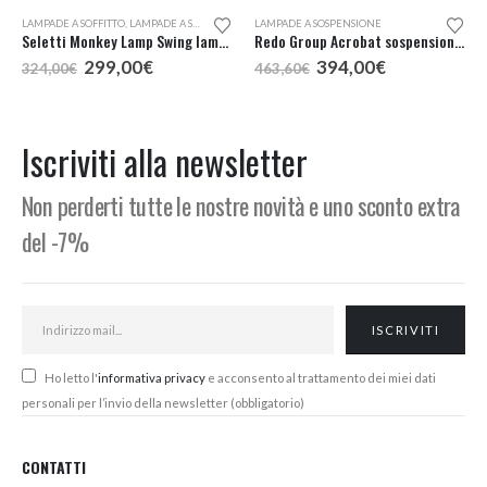
LAMPADE A SOFFITTO
,
LAMPADE A SOSPENSIONE
LAMPADE A SOSPENSIONE
Seletti Monkey Lamp Swing lampada a sospensione
Redo Group Acrobat sospensione LED
Il
Il
Il
Il
299,00
€
394,00
€
324,00
€
463,60
€
prezzo
prezzo
prezzo
prezzo
originale
attuale
originale
attuale
era:
è:
era:
è:
324,00€.
299,00€.
463,60€.
394,00€.
Iscriviti alla newsletter
Non perderti tutte le nostre novità e uno sconto extra
del -7%
Ho letto l'
informativa privacy
e acconsento al trattamento dei miei dati
personali per l’invio della newsletter (obbligatorio)
CONTATTI