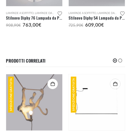
LAMPADE A SOFFITTO
,
LAMPADE DA PARETE
LAMPADE A SOFFITTO
,
LAMPADE DA PARETE
Stilnovo Diphy 76 Lampada da Parete o Soffitto
Stilnovo Diphy 54 Lampada da Parete o Soffitto
Il
Il
Il
Il
763,00
€
609,00
€
908,90
€
725,90
€
prezzo
prezzo
prezzo
prezzo
originale
attuale
originale
attuale
era:
è:
era:
è:
908,90€.
763,00€.
725,90€.
609,00€.
PRODOTTI CORRELATI
SPEDIZIONE GRATUITA
SPEDIZIONE GRATUITA