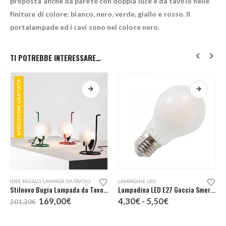
proposta anche da parete con doppia luce e da tavolo nelle
finiture di colore: bianco, nero, verde, giallo e rosso. Il
portalampade ed i cavi sono nel colore nero.
TI POTREBBE INTERESSARE…
SPEDIZIONE GRATUITA
Questo prodotto ha più varianti. Le opzioni possono essere scelte nella pagina del prodotto
Questo prodotto ha più varianti. Le opzioni possono essere scelte nella pagina del prodotto
IDEE REGALO
,
LAMPADE DA TAVOLO
LAMPADINE LED
Stilnovo Bugia Lampada da Tavolo
Lampadina LED E27 Goccia Smerigliata
Il
Il
Fascia
169,00
€
4,30
€
-
5,50
€
201,30
€
prezzo
prezzo
di
originale
attuale
prezzo:
era:
è:
da