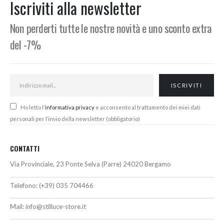
Iscriviti alla newsletter
€
Non perderti tutte le nostre novità e uno sconto extra
del -7%
Ho letto l'
informativa privacy
e acconsento al trattamento dei miei dati
personali per l’invio della newsletter (obbligatorio)
CONTATTI
Via Provinciale, 23 Ponte Selva (Parre) 24020 Bergamo
Telefono:
(+39) 035 704466
Mail:
info@stilluce-store.it