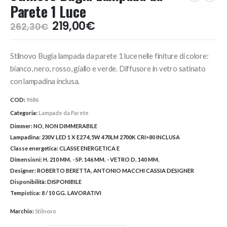
Parete 1 Luce
Il
Il
219,00
€
262,30
€
prezzo
prezzo
originale
attuale
Stilnovo Bugia lampada da parete 1 luce nelle finiture di colore:
era:
è:
262,30€.
219,00€.
bianco, nero, rosso, giallo e verde. Diffusore in vetro satinato
con lampadina inclusa.
COD:
9686
Categoria:
Lampade da Parete
Dimmer:
NO, NON DIMMERABILE
Lampadina:
230V LED 1 X E27 4,5W 470LM 2700K CRI>80 INCLUSA
Classe energetica:
CLASSE ENERGETICA E
Dimensioni:
H. 210 MM. - SP. 146 MM. - VETRO D. 140 MM.
Designer:
ROBERTO BERETTA, ANTONIO MACCHI CASSIA DESIGNER
Disponibilità:
DISPONIBILE
Tempistica:
8 / 10 GG. LAVORATIVI
Marchio:
Stilnovo