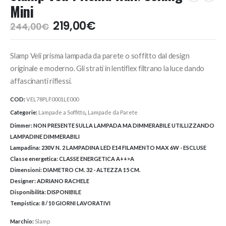
Mini
Il
Il
219,00
€
244,00
€
prezzo
prezzo
originale
attuale
Slamp Veli prisma lampada da parete o soffitto dal design
era:
è:
244,00€.
219,00€.
originale e moderno. Gli strati in lentiflex filtrano la luce dando
affascinanti riflessi.
COD:
VEL78PLF0001LE000
Categorie:
Lampade a Soffitto
,
Lampade da Parete
Dimmer:
NON PRESENTE SULLA LAMPADA MA DIMMERABILE UTILLIZZANDO
LAMPADINE DIMMERABILI
Lampadina:
230V N. 2 LAMPADINA LED E14 FILAMENTO MAX 6W - ESCLUSE
Classe energetica:
CLASSE ENERGETICA A++>A
Dimensioni:
DIAMETRO CM. 32 - ALTEZZA 15 CM.
Designer:
ADRIANO RACHELE
Disponibilità:
DISPONIBILE
Tempistica:
8 / 10 GIORNI LAVORATIVI
Marchio:
Slamp