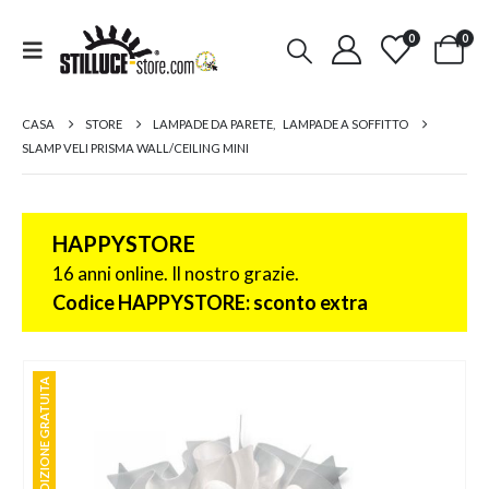
0
0
CASA
STORE
LAMPADE DA PARETE
,
LAMPADE A SOFFITTO
SLAMP VELI PRISMA WALL/CEILING MINI
HAPPYSTORE
16 anni online. Il nostro grazie.
Codice HAPPYSTORE: sconto extra
SPEDIZIONE GRATUITA
SPEDIZIONE GRATUITA