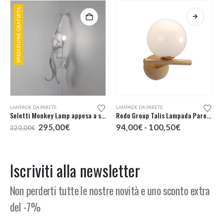
SPEDIZIONE GRATUITA
Questo prodotto ha più varianti. Le opzioni possono essere scelte nella pagina del prodotto
LAMPADE DA PARETE
LAMPADE DA PARETE
Seletti Monkey Lamp appesa a sinistra
Redo Group Talis Lampada Parete 1 Luce
Il
Il
Fascia
295,00
€
94,00
€
-
100,50
€
320,00
€
prezzo
prezzo
di
originale
attuale
prezzo:
era:
è:
da
320,00€.
295,00€.
94,00€
Iscriviti alla newsletter
a
100,50€
Non perderti tutte le nostre novità e uno sconto extra
del -7%