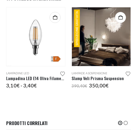
SPEDIZIONE GRATUITA
Questo prodotto ha più varianti. Le opzioni possono essere scelte nella pagina del prodotto
LAMPADINE LED
LAMPADE A SOSPENSIONE
Lampadina LED E14 Oliva Filamento
Slamp Veli Prisma Suspension
Fascia
Il
Il
3,10
€
-
3,40
€
350,00
€
390,40
€
di
prezzo
prezzo
prezzo:
originale
attuale
da
era:
è:
3,10€
390,40€.
350,00€.
a
3,40€
PRODOTTI CORRELATI