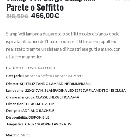
Parete o Soffitto
Il
Il
466,00
€
518,50
€
prezzo
prezzo
originale
attuale
Slamp Veli lampada da parete o soffitto colore bianco opale
era:
è:
518,50€.
466,00€.
ispirata al mondo dell’haute couture. Diffusore in opalflex
realizzato tramite un sistema di incastri eseguiti a mano, con
attacco magnetico.
COD:
VELCL00WHT0000000EU
Categorie:
Lampade a Soffitto
,
Lampade da Parete
Dimmer:
SI, UTILIZZANDO LAMPADINE DIMMERABILI
Lampadina:
220-240V N. 3 LAMPADINA LED E27 12W FILAMENTO - ESCLUSA
Classe energetica:
CLASSE ENERGETICA A+>A
Dimensioni:
D. 78 CM H. 20 CM
Designer:
ADRIANO RACHELE
Disponibilità:
DISPONIBILE
Tempistica:
CA 8 / 10 GIORNI LAVORATIVI
Marchio:
Slamp