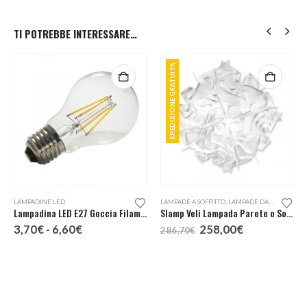
TI POTREBBE INTERESSARE…
SPEDIZIONE GRATUITA
Questo prodotto ha più varianti. Le opzioni possono essere scelte nella pagina del prodotto
LAMPADINE LED
LAMPADE A SOFFITTO
,
LAMPADE DA PARETE
Lampadina LED E27 Goccia Filamento
Slamp Veli Lampada Parete o Soffitto
Fascia
Il
Il
3,70
€
-
6,60
€
258,00
€
286,70
€
di
prezzo
prezzo
prezzo:
originale
attuale
da
era:
è:
3,70€
286,70€.
258,00€.
a
6,60€