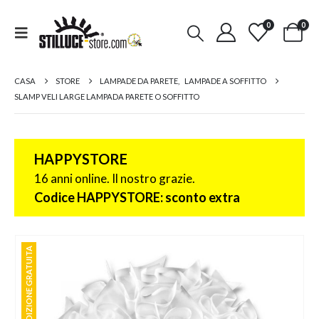
0
0
CASA
STORE
LAMPADE DA PARETE
,
LAMPADE A SOFFITTO
SLAMP VELI LARGE LAMPADA PARETE O SOFFITTO
HAPPYSTORE
16 anni online. Il nostro grazie.
Codice HAPPYSTORE: sconto extra
SPEDIZIONE GRATUITA
SPEDIZIONE GRATUITA