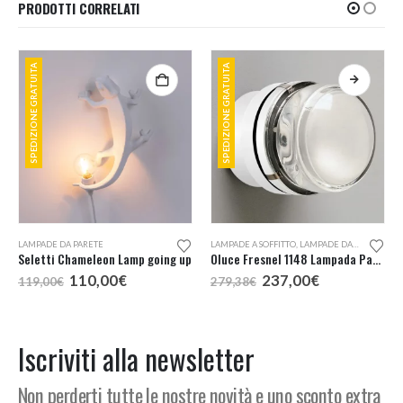
PRODOTTI CORRELATI
SPEDIZIONE GRATUITA
SPEDIZIONE GRATUITA
Questo prodotto ha più varianti. Le opzioni possono essere scelte nella pagina del prodotto
LAMPADE DA PARETE
LAMPADE A SOFFITTO
,
LAMPADE DA ESTERNO
,
L
Seletti Chameleon Lamp going up
Oluce Fresnel 1148 Lampada Parete o Soffitto Outdoor
Il
Il
Il
Il
110,00
€
237,00
€
119,00
€
279,38
€
prezzo
prezzo
prezzo
prezzo
originale
attuale
originale
attuale
era:
è:
era:
è:
119,00€.
110,00€.
279,38€.
237,00€.
Iscriviti alla newsletter
Non perderti tutte le nostre novità e uno sconto extra