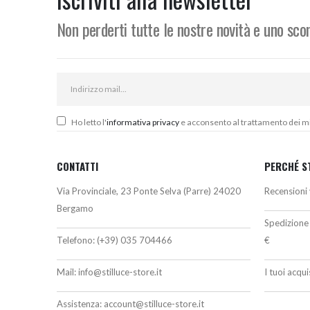
Non perderti tutte le nostre novità e uno sc
Ho letto l'
informativa privacy
e acconsento al trattamento dei miei
CONTATTI
PERCHÉ S
Via Provinciale, 23 Ponte Selva (Parre) 24020
Recensioni 
Bergamo
Spedizione 
Telefono:
(+39) 035 704466
€
Mail:
info@stilluce-store.it
I tuoi acqu
Assistenza:
account@stilluce-store.it