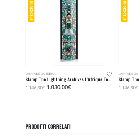
SPEDIZIONE GRATUITA
SPEDIZIONE GRATUITA
LAMPADE DA TERRA
LAMPADE DA
Slamp The Lightning Archives L’Afrique Terra
Il
Il
1.030,00
€
1.146,80
€
1.146,80
€
prezzo
prezzo
originale
attuale
era:
è:
1.146,80€.
1.030,00€.
PRODOTTI CORRELATI