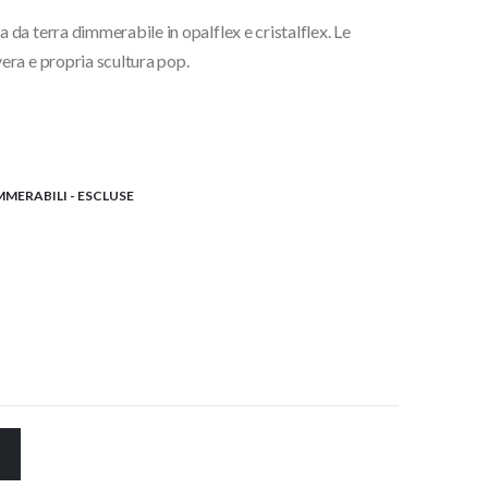
da terra dimmerabile in opalflex e cristalflex. Le
.
ra e propria scultura pop.
MMERABILI - ESCLUSE