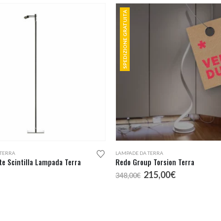
SPEDIZIONE GRATUITA
 TERRA
LAMPADE DA TERRA
e Scintilla Lampada Terra
Redo Group Torsion Terra
Il
Il
215,00
€
348,00
€
prezzo
prezzo
originale
attuale
era:
è:
348,00€.
215,00€.