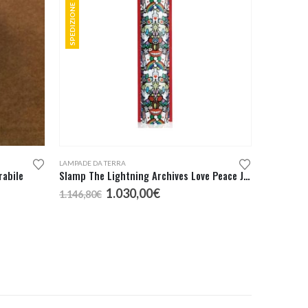
SPEDIZIONE GRATUITA
LAMPADE DA TERRA
abile
Slamp The Lightning Archives Love Peace Joy Terra
Il
Il
1.030,00
€
1.146,80
€
prezzo
prezzo
originale
attuale
era:
è:
1.146,80€.
1.030,00€.