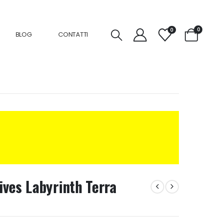
0
0
BLOG
CONTATTI
ves Labyrinth Terra