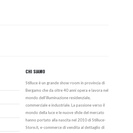
610,00€
CHI SIAMO
Stilluce è un grande show-room in provincia di
Bergamo che da oltre 40 anni opera e lavora nel
mondo dell’illuminazione residenziale,
commerciale e industriale. La passione verso il
mondo della luce e le nuove sfide del mercato
hanno portato alla nascita nel 2010 di Stilluce-
Store.it, e-commerce di vendita al dettaglio di