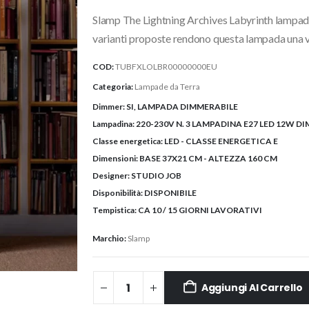
originale
attuale
Slamp The Lightning Archives Labyrinth lampada 
era:
è:
1.146,80€.
1.030,00€
varianti proposte rendono questa lampada una ve
COD:
TUBFXLOLBR00000000EU
Categoria:
Lampade da Terra
Dimmer:
SI, LAMPADA DIMMERABILE
Lampadina:
220-230V N. 3 LAMPADINA E27 LED 12W DI
Classe energetica:
LED - CLASSE ENERGETICA E
Dimensioni:
BASE 37X21 CM - ALTEZZA 160 CM
Designer:
STUDIO JOB
Disponibilità:
DISPONIBILE
Tempistica:
CA 10 / 15 GIORNI LAVORATIVI
Marchio:
Slamp
Aggiungi Al Carrello