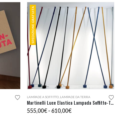
SPEDIZIONE GRATUITA
Questo prodotto ha più varianti. Le opzioni possono essere scelte nella pagina del prodotto
LAMPADE A SOFFITTO
,
LAMPADE DA TERRA
Martinelli Luce Elastica Lampada Soffitto-Terra
Fascia
555,00
€
-
610,00
€
di
prezzo:
da
555,00€
a