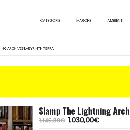
CATEGORIE
MARCHE
AMBIENTI
ING ARCHIVES LABYRINTH TERRA
Slamp The Lightning Archi
Il
Il
1.030,00
€
1.146,80
€
prezzo
prezzo