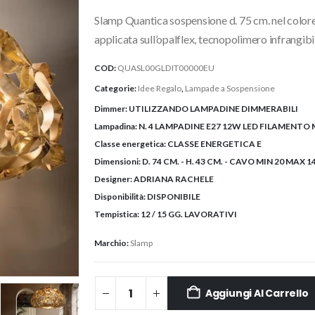
originale
attuale
Slamp Quantica sospensione d. 75 cm. nel colore
era:
è:
1.250,50€.
1.060,00
applicata sull’opalflex, tecnopolimero infrangibi
COD:
QUASL00GLDIT00000EU
Categorie:
Idee Regalo
,
Lampade a Sospensione
Dimmer:
UTILIZZANDO LAMPADINE DIMMERABILI
Lampadina:
N. 4 LAMPADINE E27 12W LED FILAMENTO M
Classe energetica:
CLASSE ENERGETICA E
Dimensioni:
D. 74 CM. - H. 43 CM. - CAVO MIN 20 MAX 1
Designer:
ADRIANA RACHELE
Disponibilità:
DISPONIBILE
Tempistica:
12 / 15 GG. LAVORATIVI
Marchio:
Slamp
Aggiungi Al Carrello