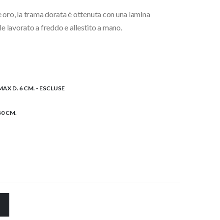
 oro, la trama dorata è ottenuta con una lamina
€.
le lavorato a freddo e allestito a mano.
AX D. 6 CM. - ESCLUSE
40 CM.