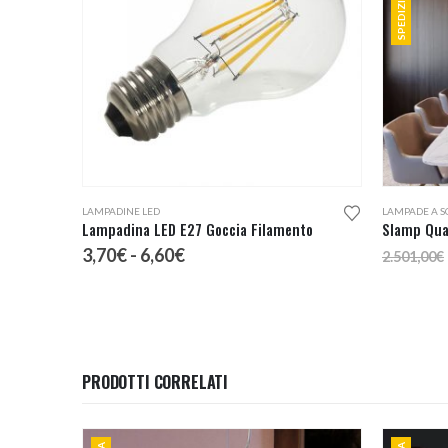
Questo prodotto ha più varianti. Le opzioni possono essere scelte nella pagina del prodotto
LAMPADINE LED
LAMPADE A S
Lampadina LED E27 Goccia Filamento
Slamp Qua
Fascia
3,70
€
-
6,60
€
2.501,00
€
di
prezzo:
da
3,70€
a
6,60€
PRODOTTI CORRELATI