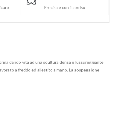
sicuro
Precisa e con il sorriso
a forma dando vita ad una scultura densa e lussureggiante
avorato a freddo ed allestito a mano.
La sospensione