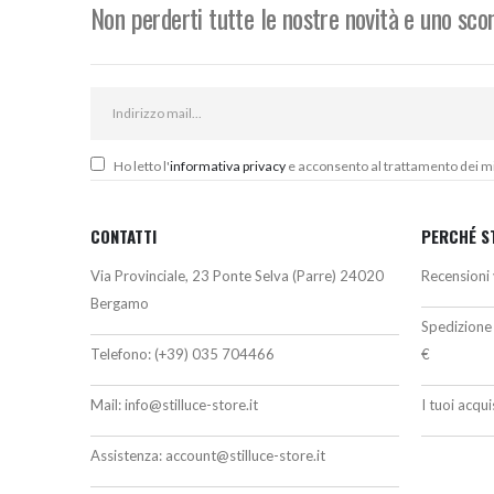
Non perderti tutte le nostre novità e uno sc
Ho letto l'
informativa privacy
e acconsento al trattamento dei miei
CONTATTI
PERCHÉ S
Via Provinciale, 23 Ponte Selva (Parre) 24020
Recensioni 
Bergamo
Spedizione 
Telefono:
(+39) 035 704466
€
Mail:
info@stilluce-store.it
I tuoi acqu
Assistenza:
account@stilluce-store.it