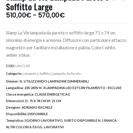
Soffitto Large
Fascia
510,00
€
-
570,00
€
di
prezzo:
Slamp La Vie lampada da parete o soffitto large 71 x 74 cm.
da
510,00€
sinonimo di energia e armonia. Diffusore con particolare attacco
a
magnetico per facilitare installazione e pulizia. Colori: white,
570,00€
amber e blue.
COD:
LAVCL00
Categorie:
Lampade a Soffitto
,
Lampade da Parete
Dimmer:
SI, UTILIZZANDO LAMPADINE DIMMERABILI
Lampadina:
220-240V N. 3 LAMPADINA LED E27 12W FILAMENTO - ESCLUSE
Classe energetica:
CLASSE ENERGETICA E
Dimensioni:
D. 71 X 74 CM SP. 21 CM
Designer:
ADRIANO RACHELE
Disponibilità:
DISPONIBILE
Tempistica:
1GIORNO LAVORATIVO, SUBITO DISPONIBILE N. 1 BIANCA -
ALTRI COLORI 8 /10 GG. LAVORATIVI