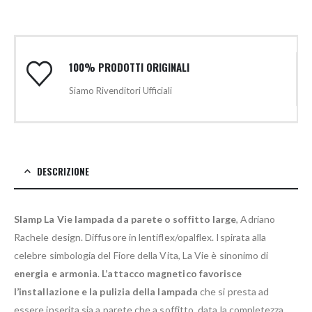
100% PRODOTTI ORIGINALI
Siamo Rivenditori Ufficiali
DESCRIZIONE
Slamp La Vie lampada da parete o soffitto large
, Adriano
Rachele design. Diffusore in lentiflex/opalflex. Ispirata alla
celebre simbologia del Fiore della Vita, La Vie è sinonimo di
energia e armonia
.
L’attacco magnetico favorisce
l’installazione e la pulizia della lampada
che si presta ad
essere inserita sia a parete che a soffitto, data la completezza