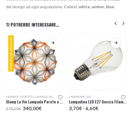
del design ad ogni angolazione.
Colori: white, amber, blue.
TI POTREBBE INTERESSARE…
SPEDIZIONE GRATUITA
Questo prodotto ha più varianti. Le opzioni possono essere scelte nella pagina del prodotto
Questo prodotto ha più varianti. Le opzioni possono essere scelte nella pagina del prodotto
LAMPADE A SOFFITTO
,
LAMPADE DA PARETE
LAMPADINE LED
Slamp La Vie Lampada Parete o Soffitto
Lampadina LED E27 Goccia Filamento
Il
Il
Fascia
340,00
€
3,70
€
-
6,60
€
378,20
€
prezzo
prezzo
di
originale
attuale
prezzo:
era:
è:
da
378,20€.
340,00€.
3,70€
a