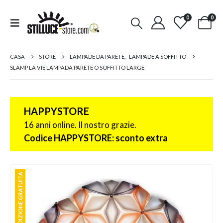
0
0
CASA
STORE
LAMPADE DA PARETE
,
LAMPADE A SOFFITTO
SLAMP LA VIE LAMPADA PARETE O SOFFITTO LARGE
HAPPYSTORE
16 anni online. Il nostro grazie.
Codice HAPPYSTORE: sconto extra
SPEDIZIONE GRATUITA
SPEDIZIONE GRATUITA