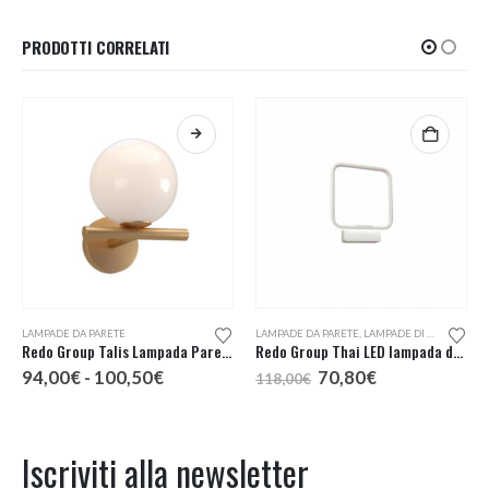
6,60€
PRODOTTI CORRELATI
Questo prodotto ha più varianti. Le opzioni possono essere scelte nella pagina del prodotto
LAMPADE DA PARETE
LAMPADE DA PARETE
,
LAMPADE DI DESIGN A KM0
Redo Group Talis Lampada Parete 1 Luce
Redo Group Thai LED lampada da parete
Fascia
Il
Il
94,00
€
-
100,50
€
70,80
€
118,00
€
di
prezzo
prezzo
prezzo:
originale
attuale
da
era:
è:
94,00€
118,00€.
70,80€.
Iscriviti alla newsletter
a
100,50€