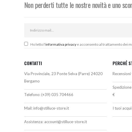
Non perderti tutte le nostre novità e uno sc
Ho letto l'
informativa privacy
e acconsento al trattamento dei miei
CONTATTI
PERCHÉ S
Via Provinciale, 23 Ponte Selva (Parre) 24020
Recensioni 
Bergamo
Spedizione 
Telefono:
(+39) 035 704466
€
Mail:
info@stilluce-store.it
I tuoi acqu
Assistenza:
account@stilluce-store.it