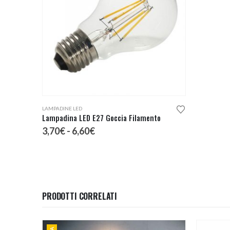
Questo prodotto ha più varianti. Le opzioni possono essere scelte nella pagina del prodotto
LAMPADINE LED
Lampadina LED E27 Goccia Filamento
Fascia
3,70
€
-
6,60
€
di
prezzo:
da
3,70€
a
6,60€
PRODOTTI CORRELATI