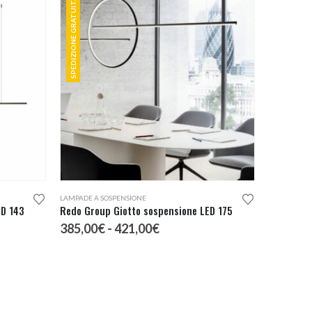
SPEDIZIONE GRATUITA
Questo prodotto ha più varianti. Le opzioni possono essere scelte nella pagina del prodotto
LAMPADE A SOSPENSIONE
ED 143
Redo Group Giotto sospensione LED 175
Fascia
385,00
€
-
421,00
€
di
prezzo:
da
385,00€
a
421,00€