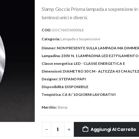
originale
attuale
Slamp Goccia Prisma lampada a sospensione in lent
era:
è:
268,40€.
240,00€.
luminosi unici e diversi.
COD:
GOC76SOS0000LE
Categoria:
Lampade a Sospensione
Dimmer:
NON PRESENTE SULLA LAMPADA MA DIMMER
Lampadina:
230V N. 1 LAMPADINA LED E27 FILAMENTO
Classe energetica:
LED - CLASSE ENERGETICA E
Dimensioni:
DIAMETRO 30 CM - ALTEZZA 43 CM ALTE
Designer:
STEFANO PAPI
Disponibilità:
DISPONIBILE
Tempistica:
CA 8 / 10 GIORNI LAVORATIVI
Marchio:
Slamp
Aggiungi Al Carrello