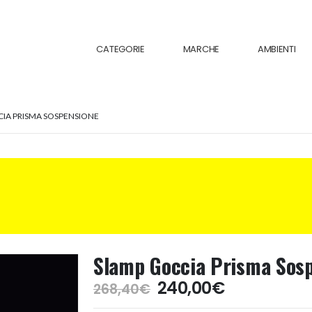
CATEGORIE
MARCHE
AMBIENTI
IA PRISMA SOSPENSIONE
Slamp Goccia Prisma Sos
Il
Il
240,00
€
268,40
€
prezzo
prezzo