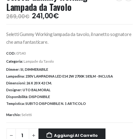
Lampada da Tavolo
Il
Il
241,00
€
269,00
€
prezzo
prezzo
originale
attuale
Seletti Gummy Working lampada da tavolo, il nanetto sognatore
era:
è:
269,00€.
241,00€.
che ama fantasticare.
COD:
07140
Categoria:
Lampade da Tavolo
Dimmer:
SI, DIMMERABILE
Lampadina:
230V LAMPADINA LED E14 2W 2700K 185LM - INCLUSA
Dimensioni:
26 X 20 X 42 CM.
Designer:
UTO BALMORAL
Disponibilità:
DISPONIBILE
Tempistica:
SUBITO DISPONIBILE N. 1 ARTICOLO
Marchio:
Seletti
Aggiungi Al Carrello