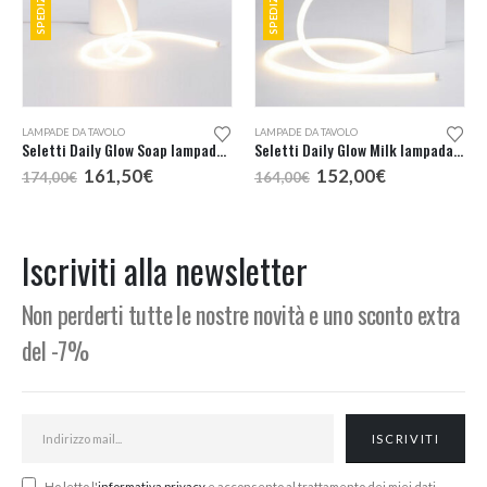
LAMPADE DA TAVOLO
LAMPADE DA TAVOLO
Seletti Daily Glow Soap lampada tavolo
Seletti Daily Glow Milk lampada tavolo
Il
Il
Il
Il
161,50
€
152,00
€
174,00
€
164,00
€
prezzo
prezzo
prezzo
prezzo
originale
attuale
originale
attuale
era:
è:
era:
è:
174,00€.
161,50€.
164,00€.
152,00€.
Iscriviti alla newsletter
Non perderti tutte le nostre novità e uno sconto extra
del -7%
Ho letto l'
informativa privacy
e acconsento al trattamento dei miei dati