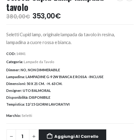
tavolo
Il
Il
353,00
€
380,00
€
prezzo
prezzo
originale
attuale
Seletti Cupid lamp, originale lampada da tavolo in resina,
era:
è:
380,00€.
353,00€.
lampadina a cuore rossa e bianca.
COD:
14841
Categoria:
Lampade da Tavolo
Dimmer:
NO, NON DIMMERABILE
Lampadina:
LAMPADINE G-9 2W BIANCA E ROSSA - INCLUSE
Dimensioni:
50 X 21 CM. - H. 63 CM.
Designer:
UTO BALMORAL
Disponibilità:
DISPONIBILE
Tempistica:
12/ 15 GIORNI LAVORATIVI
Marchio:
Seletti
Aggiungi Al Carrello