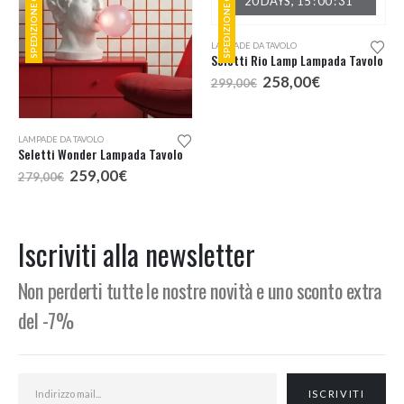
SPEDIZIONE GRATUITA
SPEDIZIONE GRATUITA
OFFER ENDS IN:
20
DAYS
15
:
00
:
29
LAMPADE DA TAVOLO
LAMPADE DA TAVOLO
Seletti Wonder Lampada Tavolo
Seletti Rio Lamp Lampada Tavolo
Il
Il
Il
Il
259,00
€
258,00
€
279,00
€
299,00
€
prezzo
prezzo
prezzo
prezzo
originale
attuale
originale
attuale
era:
è:
era:
è:
279,00€.
259,00€.
299,00€.
258,00€.
Iscriviti alla newsletter
Non perderti tutte le nostre novità e uno sconto extra
del -7%