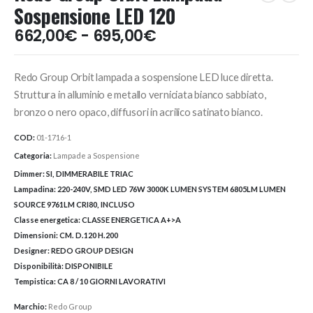
Sospensione LED 120
Fascia
662,00
€
-
695,00
€
di
prezzo:
Redo Group Orbit lampada a sospensione LED luce diretta.
da
662,00€
Struttura in alluminio e metallo verniciata bianco sabbiato,
a
bronzo o nero opaco, diffusori in acrilico satinato bianco.
695,00€
COD:
01-1716-1
Categoria:
Lampade a Sospensione
Dimmer:
SI, DIMMERABILE TRIAC
Lampadina:
220-240V, SMD LED 76W 3000K LUMEN SYSTEM 6805LM LUMEN
SOURCE 9761LM CRI80, INCLUSO
Classe energetica:
CLASSE ENERGETICA A+>A
Dimensioni:
CM. D.120 H.200
Designer:
REDO GROUP DESIGN
Disponibilità:
DISPONIBILE
Tempistica:
CA 8 / 10 GIORNI LAVORATIVI
Marchio:
Redo Group