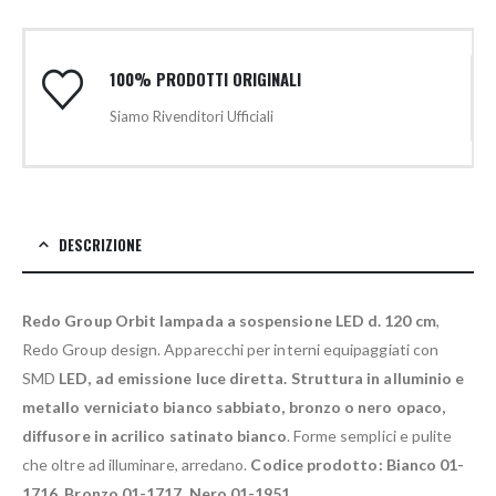
100% PRODOTTI ORIGINALI
Siamo Rivenditori Ufficiali
DESCRIZIONE
Redo Group Orbit lampada a sospensione LED d. 120 cm
,
Redo Group design. Apparecchi per interni equipaggiati con
SMD
LED, ad emissione luce diretta. Struttura in alluminio e
metallo verniciato bianco sabbiato, bronzo o nero opaco,
diffusore in acrilico satinato bianco
. Forme semplici e pulite
che oltre ad illuminare, arredano.
Codice prodotto: Bianco 01-
1716, Bronzo 01-1717, Nero 01-1951.