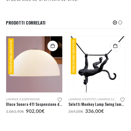
PRODOTTI CORRELATI
SPEDIZIONE GRATUITA
SPEDIZIONE GRATUITA
LAMPADE A SOSPENSIONE
LAMPADE A SOFFITTO
,
LAMPADE A SOSPENSIONE
Oluce Sonora 411 Sospensione d. 50
Seletti Monkey Lamp Swing lampada a sospensione da esterno
Il
Il
Il
Il
902,00
€
336,00
€
1.061,40
€
364,00
€
prezzo
prezzo
prezzo
prezzo
originale
attuale
originale
attuale
era:
è:
era:
è:
1.061,40€.
902,00€.
364,00€.
336,00€.