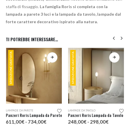
staffa di fissaggio.
La famiglia Roris si completa con la
lampada a parete 3 luci e la lampada da tavolo, lampade dal
forte carattere decorativo ispirato alla natura.
TI POTREBBE INTERESSARE…
SPEDIZIONE GRATUITA
SPEDIZIONE GRATUITA
Questo prodotto ha più varianti. Le opzioni possono essere scelte nella pagina del prodotto
Questo prodotto ha più varianti. Le opzioni possono essere scelte nella pagina del prodotto
LAMPADE DA PARETE
LAMPADE DA TAVOLO
Panzeri Roris Lampada da Parete
Panzeri Roris Lampada da Tavolo
Fascia
Fascia
611,00
€
-
734,00
€
248,00
€
-
298,00
€
di
di