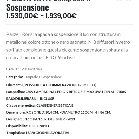
Sospensione
Fascia
1.530,00
€
-
1.939,00
€
di
prezzo:
Panzeri Roris lampada a sospensione 8 luci con struttura in
da
1.530,00€
metallo nel colore ottone o nero satinato. N. 8 diffusori in vetro
a
soffiato completano questa elegante sospensione ispirata alla
1.939,00€
natura. Lampadine LED G-9 incluse.
COD:
P11206.008.0500
Categoria:
Lampade a Sospensione
Dimmer:
SI, POSSIBILITÀ DI DIMMERAZIONE (REMOTO)
Lampadina:
230V LAMPADINA LED G-9 RETROFIT MAX 4W 1272LM - 2700K
RA80 DIMMERABILI - INCLUSE
Classe energetica:
CLASSE ENERGETICA E
Dimensioni:
ROSONE D.10,4 CM. - DIAMETRO 112 CM. - H. 86 CM.
Designer:
ENZO PANZERI DESIGNER - 2023
Disponibilità:
DISPONIBILE
Tempistica:
15/ 20 GIORNI LAVORATIVI