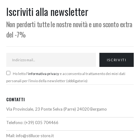
1.638,00€
95,00€.
81,00€.
Iscriviti alla newsletter
a
2.744,00€
Non perderti tutte le nostre novità e uno sconto extra
del -7%
Ho letto l'
informativa privacy
e acconsento al trattamento dei miei dati
personali per l’invio della newsletter (obbligatorio)
CONTATTI
Via Provinciale, 23 Ponte Selva (Parre) 24020 Bergamo
Telefono:
(+39) 035 704466
Mail:
info@stilluce-store.it