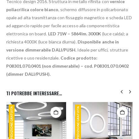
Tecnico design 2016. Struttura in metallo rifinita con
vernice
poliacrilica colore bianco
, schermo diffusore in policarbonato
opale ad alta trasmittanza con fissaggio magnetico e scheda LED
ad aggancio rapido per facile accesso alla componentistica
elettronica on board.
LED 71W – 5864lm. 3000K
(luce calda); a
richiesta 4000K (luce bianca diurna).
Disponibile anche in
versione dimmerabile DALI/PUSH.
Ideale per uffici, strutture
ricettive o uso residenziale.
Codice prodotto:
P08301.070.0401 (non dimmerabile) – cod. P08301.070.0402
(dimmer DALI/PUSH).
TI POTREBBE INTERESSARE…
SPEDIZIONE GRATUITA
SPEDIZIONE GRATUITA