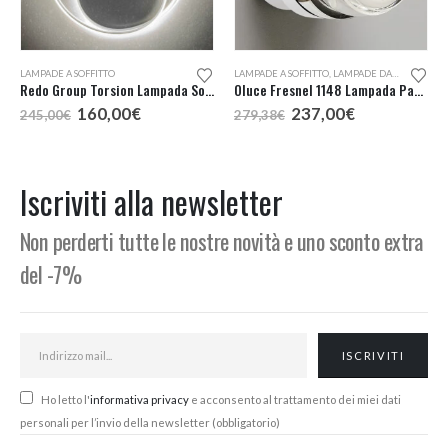
Questo prodotto ha più varianti. Le opzioni possono essere scelte nella pagina del prodotto
LAMPADE A SOFFITTO
LAMPADE A SOFFITTO
,
LAMPADE DA ESTERNO
,
L
Redo Group Torsion Lampada Soffitto LED
Oluce Fresnel 1148 Lampada Parete o Soffitto Outdoor
Il
Il
Il
Il
160,00
€
237,00
€
245,00
€
279,38
€
prezzo
prezzo
prezzo
prezzo
:
originale
attuale
originale
attuale
era:
è:
era:
è:
€
245,00€.
160,00€.
279,38€.
237,00€.
Iscriviti alla newsletter
€
Non perderti tutte le nostre novità e uno sconto extra
del -7%
Ho letto l'
informativa privacy
e acconsento al trattamento dei miei dati
personali per l’invio della newsletter (obbligatorio)