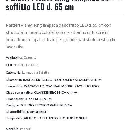
soffitto LED d. 65 cm
Panzeri Planet Ring lampada da soffitto LED d. 65 cm con
struttura in metallo colore bianco e schermo diffusore in
policarbonato opale. Ideale per grandi spazi sia domestici che
lavorativi.
Availability:
Esaurito
COD:
P08301.070.0101
Categoria:
Lampade a Soffitto
Dimmer:
IN BASE AL MODELLO - CON O SENZA DALI/PUSH DIM
Lampadina:
220-240V LED 71W 5864LM 3000K RA90 - INCLUSO
Classe energetica:
CLASSE ENERGETICA A++>A
Dimensioni:
D. 65 CM - H. 9 CM
Designer:
STUDIO TECNICO PANZERI, 2016
Disponibilità:
DISPONIBILE
Tempistica:
ARTICOLO ESAURITO - NON DISPONIBILE
Marchio:
Panzeri