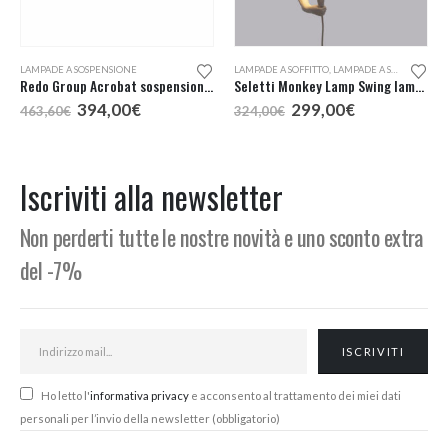
LAMPADE A SOSPENSIONE
LAMPADE A SOFFITTO
,
LAMPADE A SOSPENSIONE
Redo Group Acrobat sospensione LED
Seletti Monkey Lamp Swing lampada a sospensione
Il
Il
Il
Il
394,00
€
299,00
€
463,60
€
324,00
€
prezzo
prezzo
prezzo
prezzo
:
originale
attuale
originale
attuale
era:
è:
era:
è:
€
463,60€.
394,00€.
324,00€.
299,00€.
Iscriviti alla newsletter
€
Non perderti tutte le nostre novità e uno sconto extra
del -7%
Ho letto l'
informativa privacy
e acconsento al trattamento dei miei dati
personali per l’invio della newsletter (obbligatorio)