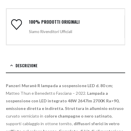
100% PRODOTTI ORIGINALI
Siamo Rivenditori Ufficiali
DESCRIZIONE
Panzeri Muranè R lampada a sospensione LED d. 80 cm;
Matteo Thun e Benedetto Fasciana – 2022.
Lampada a
sospensione con LED integrato 48W 2647lm 2700K Ra>90,
emissione diretta e indiretta.
Struttura in alluminio estruso
curvato verniciato in
colore champagne o nero satinato
,
supporti cablaggio in ottone tornito,
diffusori sferici in vetro