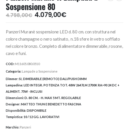
Sospensione 80
Il
Il
4.079,00
€
4.798,00
€
prezzo
prezzo
originale
attuale
Panzeri Muranè sospensione LED d. 80 cm. con struttura nel
era:
è:
4.798,00€.
4.079,00€.
colore champagne o nero satinato, n.18 sfere in vetro soffiato
nel colore bronzo. Completo di alimentatore dimmerabile, rosone,
cavo e funi.
COD:
M11605.080.0510
Categoria:
Lampade a Sospensione
Dimmer:
SI, DIMERABILE (REMOTO) DALI/PUSH DIMM
Lampadina:
LED INTEGR. POTENZA TOT. 48W 2647LM 2700K RA>90 24 DC +
ALIMENT. 75W - INCLUSI
Dimensioni:
D. 80 CM. - H. MAX 5 MT. REGOLABILE
Designer:
MATTEO THUN E BENEDETTO FASCINA
Disponibilità:
DISPONIBILE
Tempistica:
10 / 12 GG. LAVORATIVI
Marchio:
Panzeri