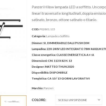
prezzo:
Panzeri Hilow lampada LED a soffitto. Un corpo 
da
2.111,0
lineari trasversali e longitudinali, doppia emissi
a
satinato, bronzo, ottone satinato o titanio.
2.777,
COD:
P02801.115
Categoria:
Lampade a Soffitto
Dimmer:
SI, DIMMERABILE DALI/PUSH DIM
Lampadina:
220-240V LED INTEGRATO 78W 4602LM 270
Classe energetica:
CLASSE ENERGETICA A+>A
Dimensioni:
CM. 113 X 82 H. 13
Designer:
MATTEO THUN 2020
Disponibilità:
DISPONIBILE
Tempistica:
CA 10 / 15 GIORNI LAVORATIVI
Marchio:
Panzeri
COLORE