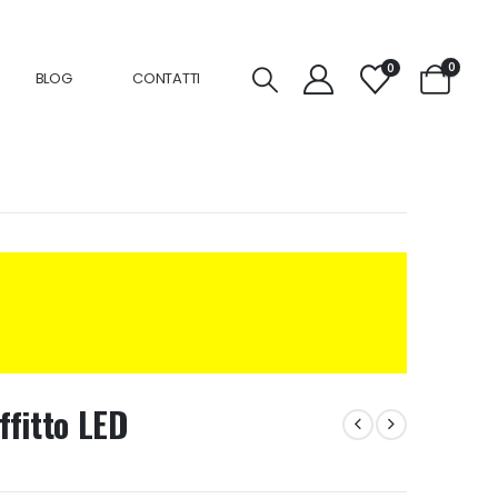
0
0
BLOG
CONTATTI
ffitto LED