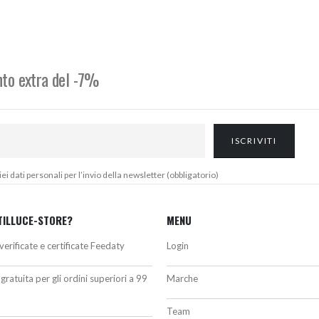
originale
attuale
era:
è:
364,00€.
337,00€.
onto extra del -7%
 dati personali per l’invio della newsletter (obbligatorio)
TILLUCE-STORE?
MENU
verificate e certificate Feedaty
Login
gratuita per gli ordini superiori a 99
Marche
Team