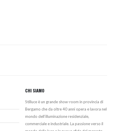
prezzo:
da
316,00€
a
339,00€
CHI SIAMO
Stilluce è un grande show-room in provincia di
Bergamo che da oltre 40 anni opera e lavora nel
mondo dell’illuminazione residenziale,
commerciale e industriale. La passione verso il
mondo della luce e le nuove sfide del mercato