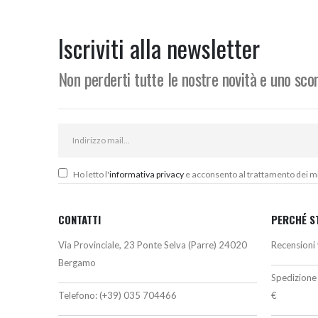
originale
attuale
era:
è:
348,00€.
208,00€.
Iscriviti alla newsletter
Non perderti tutte le nostre novità e uno sc
Ho letto l'
informativa privacy
e acconsento al trattamento dei miei
CONTATTI
PERCHÉ S
Via Provinciale, 23 Ponte Selva (Parre) 24020
Recensioni 
Bergamo
Spedizione 
Telefono:
(+39) 035 704466
€