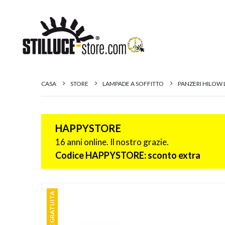
CASA
STORE
LAMPADE A SOFFITTO
PANZERI HILOW 
HAPPYSTORE
16 anni online. Il nostro grazie.
Codice HAPPYSTORE: sconto extra