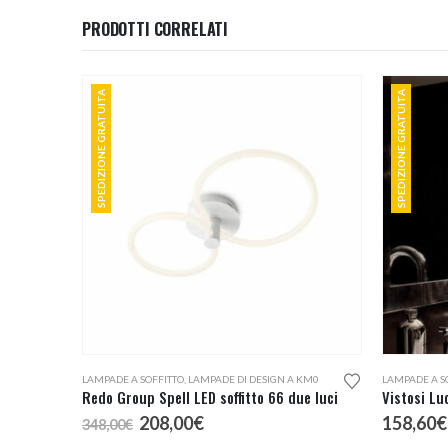
1.160,00€
PRODOTTI CORRELATI
SPEDIZIONE GRATUITA
SPEDIZIONE GRATUITA
LAMPADE A SOFFITTO
,
LAMPADE DI DESIGN A KM0
LAMPADE A S
Redo Group Spell LED soffitto 66 due luci
Il
Il
208,00
€
158,60
€
348,00
€
prezzo
prezzo