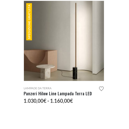
SPEDIZIONE GRATUITA
Questo prodotto ha più varianti. Le opzioni possono essere scelte nella pagina del prodotto
LAMPADE DA TERRA
Panzeri Hilow Line Lampada Terra LED
Fascia
1.030,00
€
-
1.160,00
€
di
prezzo:
da
1.030,00€
a