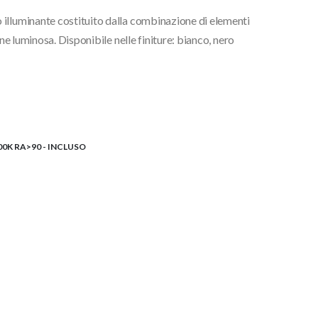
illuminante costituito dalla combinazione di elementi
0€
one luminosa. Disponibile nelle finiture: bianco, nero
00€
0K RA>90 - INCLUSO