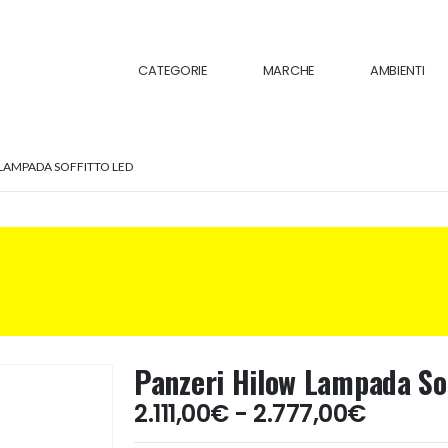
CATEGORIE
MARCHE
AMBIENTI
LAMPADA SOFFITTO LED
Panzeri Hilow Lampada So
Fascia
2.111,00
€
-
2.777,00
€
di