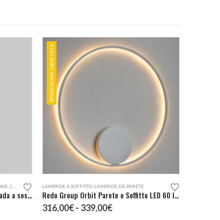
SPEDIZIONE GRATUITA
Questo prodotto ha più varianti. Le opzioni possono essere scelte nella pagina del prodotto
ONE
,
LAMPADE DA ESTERNO
LAMPADE A SOFFITTO
,
LAMPADE DA PARETE
Seletti Monkey Lamp Ceiling lampada a sospensione da esterno
Redo Group Orbit Parete o Soffitto LED 60 Indiretta
Fascia
316,00
€
-
339,00
€
di