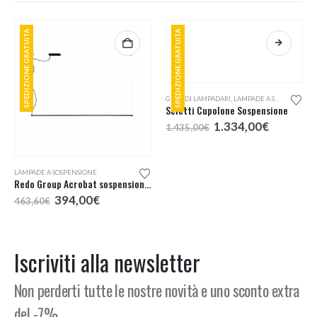
SPEDIZIONE GRATUITA
SPEDIZIONE GRATUITA
Questo prodotto ha più varianti. Le opzioni possono essere scelte nella pagina del prodotto
LAMPADE A SOSPENSIONE
GRANDI LAMPADARI
,
LAMPADE A SOSPENSIONE
Redo Group Acrobat sospensione LED
Seletti Cupolone Sospensione
Il
Il
Il
Il
394,00
€
1.334,00
€
463,60
€
1.435,00
€
o
prezzo
prezzo
prezzo
prezzo
e
originale
attuale
originale
attuale
era:
è:
era:
è:
,00€.
463,60€.
394,00€.
1.435,00€.
1.334,00
Iscriviti alla newsletter
Non perderti tutte le nostre novità e uno sconto extra
del -7%