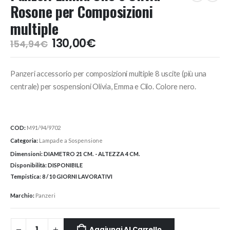
Rosone per Composizioni
multiple
Il
Il
130,00
€
154,94
€
prezzo
prezzo
originale
attuale
Panzeri accessorio per composizioni multiple 8 uscite (più una
era:
è:
154,94€.
130,00€.
centrale) per sospensioni Olivia, Emma e Clio. Colore nero.
COD:
M91/94/9702
Categoria:
Lampade a Sospensione
Dimensioni:
DIAMETRO 21 CM. - ALTEZZA 4 CM.
Disponibilità:
DISPONIBILE
Tempistica:
8 / 10 GIORNI LAVORATIVI
Marchio:
Panzeri
Aggiungi Al Carrello