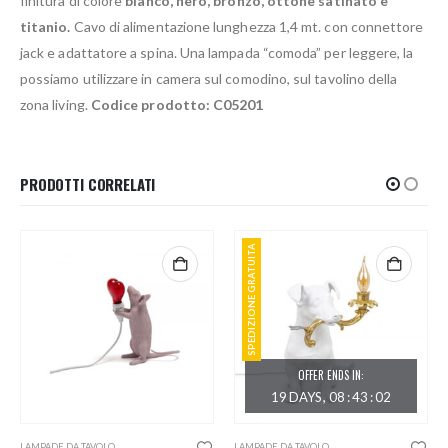
finitura di colore
bianco, nero, bronzo, ottone satinato e
titanio.
Cavo di alimentazione lunghezza 1,4 mt. con connettore
jack e adattatore a spina. Una lampada “comoda” per leggere, la
possiamo utilizzare in camera sul comodino, sul tavolino della
zona living.
Codice prodotto: C05201
PRODOTTI CORRELATI
SPEDIZIONE GRATUITA
OFFER ENDS IN:
19
DAYS
08
:
43
:
01
LAMPADE DA TAVOLO
LAMPADE DA TAVOLO