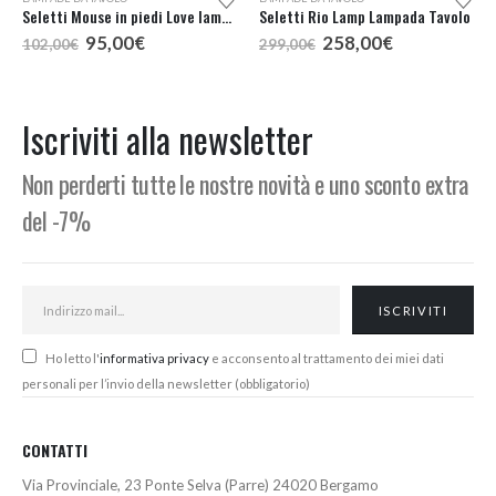
Seletti Mouse in piedi Love lampada tavolo
Seletti Rio Lamp Lampada Tavolo
Il
Il
Il
Il
95,00
€
258,00
€
102,00
€
299,00
€
prezzo
prezzo
prezzo
prezzo
originale
attuale
originale
attuale
era:
è:
era:
è:
102,00€.
95,00€.
299,00€.
258,00€.
Iscriviti alla newsletter
Non perderti tutte le nostre novità e uno sconto extra
del -7%
Ho letto l'
informativa privacy
e acconsento al trattamento dei miei dati
personali per l’invio della newsletter (obbligatorio)
CONTATTI
Via Provinciale, 23 Ponte Selva (Parre) 24020 Bergamo