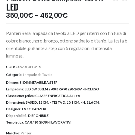
LED
Fascia
350,00
€
-
462,00
€
di
prezzo:
Panzeri Bella lampada da tavolo a LED per interni con finitura di
da
350,00€
colore bianco, nero, bronzo, ottone satinato e titanio. La testa è
a
orientabile, pulsante a step con 5 regolazioni di intensità
462,00€
luminosa.
COD:
C05201.011.0509
Categoria:
Lampade da Tavolo
Dimmer:
SI DIMMERABILE A STEP
Lampadina:
LED 5W 388LM 2700K RA90 220-240V - INCLUSO
Classe energetica:
CLASSE ENERGETICA A++>A
Dimensioni:
BASE D. 12 CM. - TESTA D. 10,1 CM. - H. 31,6 CM.
Designer:
ENZO PANZERI
Disponibilità:
DISPONIBILE
Tempistica:
CA 8 / 10 GIORNI LAVORATIVI
Marchio:
Panzeri